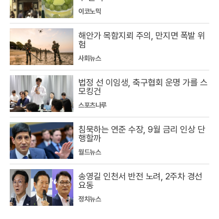
이코노믹
해안가 목함지뢰 주의, 만지면 폭발 위
험
사회뉴스
법정 선 이임생, 축구협회 운명 가를 스
모킹건
스포츠나루
침묵하는 연준 수장, 9월 금리 인상 단
행할까
월드뉴스
송영길 인천서 반전 노려, 2주차 경선
요동
정치뉴스