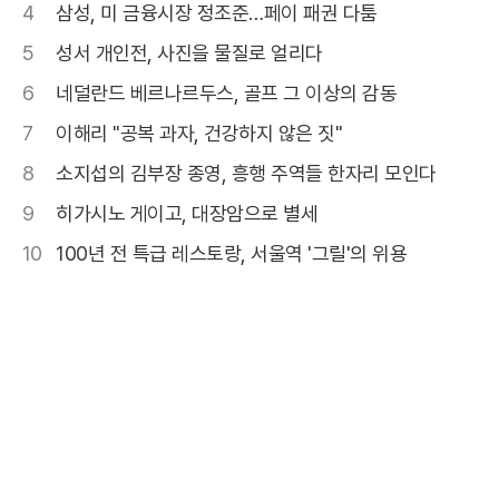
4
삼성, 미 금융시장 정조준…페이 패권 다툼
5
성서 개인전, 사진을 물질로 얼리다
6
네덜란드 베르나르두스, 골프 그 이상의 감동
7
이해리 "공복 과자, 건강하지 않은 짓"
8
소지섭의 김부장 종영, 흥행 주역들 한자리 모인다
9
히가시노 게이고, 대장암으로 별세
10
100년 전 특급 레스토랑, 서울역 '그릴'의 위용