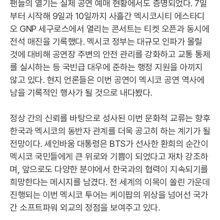
팬들의 열기는 실제 공연 예매 현황에서도 증명되었다. 7일
부터 시작해 9일과 10일까지 사흘간 멕시코시티 에스타디
오 GNP 세구로스에서 열리는 콘서트는 티켓 오픈과 동시에
전석 매진을 기록했다. 멕시코 정부는 대규모 인파가 몰릴
것에 대비해 공연장 주변의 안전 관리를 강화하고 교통 통제
를 실시하는 등 국빈급 대우에 준하는 행정 지원을 아끼지
않고 있다. 현지 언론들은 이번 공연이 멕시코 공연 역사에
남을 기록적인 행사가 될 것으로 내다봤다.
정상 간의 신뢰를 바탕으로 성사된 이번 문화적 교류는 향후
한국과 멕시코의 동반자 관계를 더욱 공고히 하는 계기가 될
전망이다. 셰인바움 대통령은 BTS가 선사한 환희의 순간이
멕시코 국민들에게 큰 위로와 기쁨이 되었다고 재차 강조하
며, 앞으로도 다양한 분야에서 한국과의 협력이 지속되기를
희망한다는 메시지를 남겼다. 전 세계의 이목이 쏠린 가운데
진행되는 이번 멕시코 투어는 케이팝의 위상을 넘어선 국가
간 소프트파워 외교의 정점을 보여주고 있다.