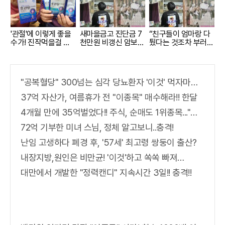
'관절'에 이렇게 좋을
새마을금고 진단금 7
“친구들이 엄마랑 다
수가! 진작먹을걸 그
천만원 비갱신 암보험
퉜다는 것조차 부러워
랬어요!
출시
요”
"공복혈당" 300넘는 심각 당뇨환자 '이것' 먹자마자..바로
37억 자산가, 여름휴가 전 "이종목" 매수해라!! 한달
4개월 만에 35억벌었다!! 주식, 순매도 1위종목..."충격"
72억 기부한 미녀 스님, 정체 알고보니..충격!
난임 고생하다 폐경 후, '57세' 최고령 쌍둥이 출산?
내장지방,원인은 비만균! '이것'하고 쏙쏙 빠져…
대만에서 개발한 "정력캔디" 지속시간 3일!! 충격!!