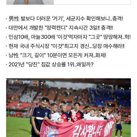
퍼로
男性 발보다 더러운 '거기', 세균지수 확인해보니..충격!
대만에서 개발한 "정력캔디" 지속시간 3일!! 충격!!
인삼10배, 마늘300배 '이것'먹자마자 "그곳" 땅땅해져..헉!
현재 국내 주식시장 "이것"최고치 경신...당장 매수해라!!
남性 "크기, 길이" 10분이면 모든게 커져..화제!
2021년 "당진" 집값 상승률 1위..왜일까?