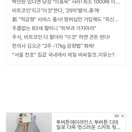
백만원 있다면 당장 "이종목" 사라! 최소 1000배 이상 증가...충격!!
비트코인'지고"이것"뜬다, '29억'벌어..충격!
新 "적금형" 서비스 출시! 멤버십만 가입해도 "최신가전" 선착순 100% 무료 경품지원!!
주름없는 83세 할머니 "피부과 가지마라"
주식, 비트코인 다 팔아라 "이것" 하면 큰돈 번다!
한의사 김오곤 "2주 -17kg 감량법" 화제!
“서울 천호” 집값 국내에서 제일 비싸질것..이유는?
투버튼에이라인스 투버튼 디테
일로 더욱 멋스러운 스커트 뒷지