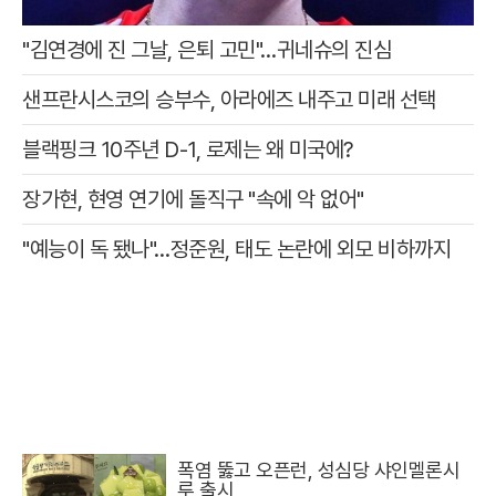
"김연경에 진 그날, 은퇴 고민"…귀네슈의 진심
샌프란시스코의 승부수, 아라에즈 내주고 미래 선택
블랙핑크 10주년 D-1, 로제는 왜 미국에?
장가현, 현영 연기에 돌직구 "속에 악 없어"
"예능이 독 됐나"…정준원, 태도 논란에 외모 비하까지
폭염 뚫고 오픈런, 성심당 샤인멜론시
루 출시