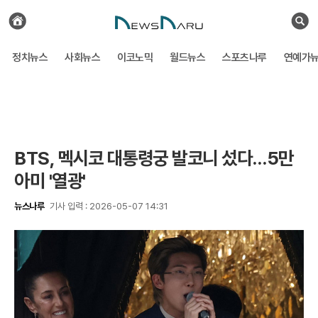
전
체
검
기
색
사
정치뉴스
사회뉴스
이코노믹
월드뉴스
스포츠나루
연예가
보
기
BTS, 멕시코 대통령궁 발코니 섰다…5만
아미 '열광'
뉴스나루
기사 입력 : 2026-05-07 14:31