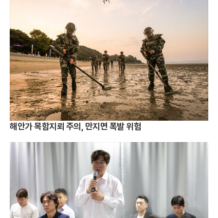
해안가 목함지뢰 주의, 만지면 폭발 위험