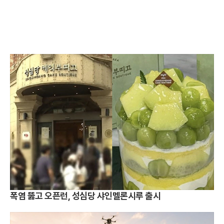
폭염 뚫고 오픈런, 성심당 샤인멜론시루 출시