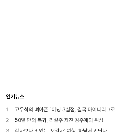
인기뉴스
1
고우석의 뼈아픈 1이닝 3실점, 결국 마이너리그로
2
50일 만의 복귀, 리설주 제친 김주애의 위상
3
감자보다 맛있는 '오감자' 여행, 하남서 만난다