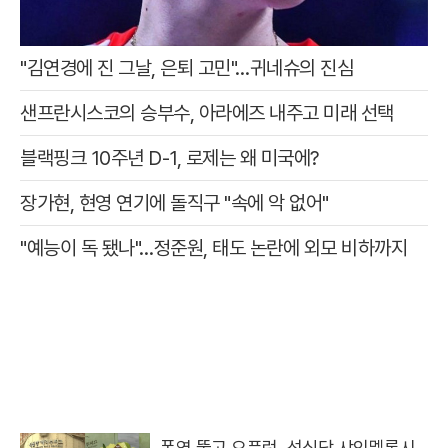
"김연경에 진 그날, 은퇴 고민"…귀네슈의 진심
샌프란시스코의 승부수, 아라에즈 내주고 미래 선택
블랙핑크 10주년 D-1, 로제는 왜 미국에?
장가현, 현영 연기에 돌직구 "속에 악 없어"
"예능이 독 됐나"…정준원, 태도 논란에 외모 비하까지
폭염 뚫고 오픈런, 성심당 샤인멜론시