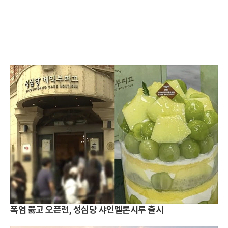
폭염 뚫고 오픈런, 성심당 샤인멜론시루 출시