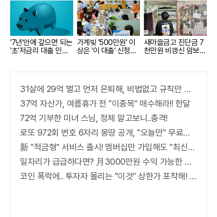
'7년'안에 갚으면 되는
가계빚 '500만원' 이
새마을금고 진단금 7
'초'저금리 대출 인
상은 '이 대출' 신청해
천만원 비갱신 암보험
기...
라!
출시
31살에 29억 벌고 먼저 은퇴해, 비법없고 규칙만 지켰다!
37억 자산가, 여름휴가 전 "이종목" 매수해라!! 한달
72억 기부한 미녀 스님, 정체 알고보니..충격!
로또 972회 번호 6자리 몽땅 공개, "오늘만" 무료니까 꼭 오늘 확인하세요.
新 "적금형" 서비스 출시! 멤버십만 가입해도 "최신가전" 선착순 100% 무료 경품지원!!
일자리가 급급하다면? 月3000만원 수익 가능한 이 "자격증" 주목받고 있어..
코인 폭락에.. 투자자 몰리는 "이것" 상한가 포착해! 미리 투자..