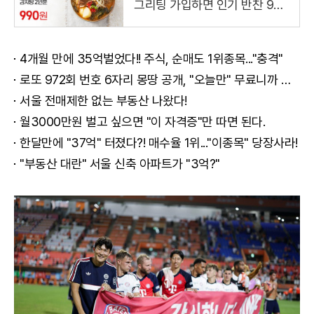
그리팅 가입하면 인기 반찬 990
원
4개월 만에 35억벌었다!! 주식, 순매도 1위종목..."충격"
로또 972회 번호 6자리 몽땅 공개, "오늘만" 무료니까 꼭 오늘 확인하세요.
서울 전매제한 없는 부동산 나왔다!
월3000만원 벌고 싶으면 "이 자격증"만 따면 된다.
한달만에 "37억" 터졌다?! 매수율 1위..."이종목" 당장사라!
"부동산 대란" 서울 신축 아파트가 "3억?"