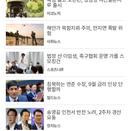
루 출시
이코노믹
해안가 목함지뢰 주의, 만지면 폭발 위
험
사회뉴스
법정 선 이임생, 축구협회 운명 가를 스
모킹건
스포츠나루
침묵하는 연준 수장, 9월 금리 인상 단
행할까
월드뉴스
송영길 인천서 반전 노려, 2주차 경선
요동
정치뉴스