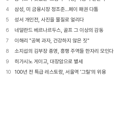
4
삼성, 미 금융시장 정조준…페이 패권 다툼
5
성서 개인전, 사진을 물질로 얼리다
6
네덜란드 베르나르두스, 골프 그 이상의 감동
7
이해리 "공복 과자, 건강하지 않은 짓"
8
소지섭의 김부장 종영, 흥행 주역들 한자리 모인다
9
히가시노 게이고, 대장암으로 별세
10
100년 전 특급 레스토랑, 서울역 '그릴'의 위용