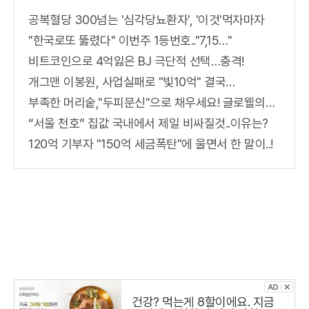
공복혈당 300넘는 '심각당뇨환자', '이것'먹자마자
"한국로또 뚫렸다" 이번주 1등번호.."7,15…"
비트코인으로 4억잃은 BJ 극단적 선택…충격!
개그맨 이봉원, 사업실패로 "빛10억" 결국…
부족한 머리숱,"두피문신"으로 채우세요! 글로웰의원 의)96837
“서울 천호” 집값 국내에서 제일 비싸질것..이유는?
120억 기부자 "150억 세금폭탄"에 울면서 한 말이..!
건강? 먹는게 8할이에요. 지금