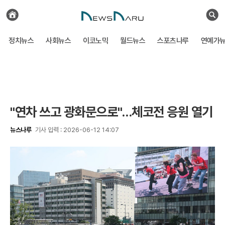
전
체
검
기
색
사
정치뉴스
사회뉴스
이코노믹
월드뉴스
스포츠나루
연예가
보
기
"연차 쓰고 광화문으로"…체코전 응원 열기
뉴스나루
기사 입력 : 2026-06-12 14:07