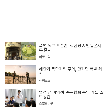
폭염 뚫고 오픈런, 성심당 샤인멜론시
루 출시
이코노믹
해안가 목함지뢰 주의, 만지면 폭발 위
험
사회뉴스
법정 선 이임생, 축구협회 운명 가를 스
모킹건
스포츠나루