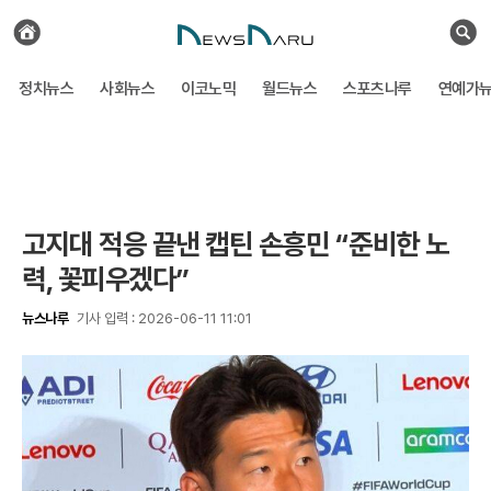
전
체
검
기
색
사
정치뉴스
사회뉴스
이코노믹
월드뉴스
스포츠나루
연예가
보
기
고지대 적응 끝낸 캡틴 손흥민 “준비한 노
력, 꽃피우겠다”
뉴스나루
기사 입력 : 2026-06-11 11:01