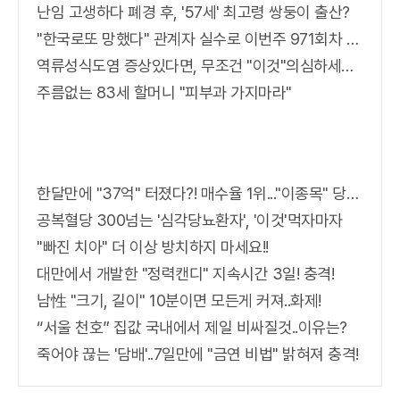
난임 고생하다 폐경 후, '57세' 최고령 쌍둥이 출산?
"한국로또 망했다" 관계자 실수로 이번주 971회차 번호 6자리 공개!? 꼭 확인해라!
역류성식도염 증상있다면, 무조건 "이것"의심하세요. 간단치료법 나왔다!
주름없는 83세 할머니 "피부과 가지마라"
한달만에 "37억" 터졌다?! 매수율 1위..."이종목" 당장사라!
공복혈당 300넘는 '심각당뇨환자', '이것'먹자마자
"빠진 치아" 더 이상 방치하지 마세요!!
대만에서 개발한 "정력캔디" 지속시간 3일! 충격!
남性 "크기, 길이" 10분이면 모든게 커져..화제!
“서울 천호” 집값 국내에서 제일 비싸질것..이유는?
죽어야 끊는 '담배'..7일만에 "금연 비법" 밝혀져 충격!