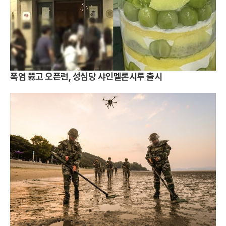
폭염 뚫고 오픈런, 성심당 샤인멜론시루 출시