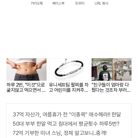
카카오톡
페이스북
트위터
URL 복사
하루 2번, "이것"으로
유니세프팀 팔찌를 차
“친구들이 엄마랑 다
굶지않고 먹으면서 빼
고 어린이를 지켜주세
퉜다는 것조차 부러워
자!
요
요”
37억 자산가, 여름휴가 전 "이종목" 매수해라!! 한달
50대 부부 한알 먹고 침대에서 평균횟수 하루5번?
72억 기부한 미녀 스님, 정체 알고보니..충격!