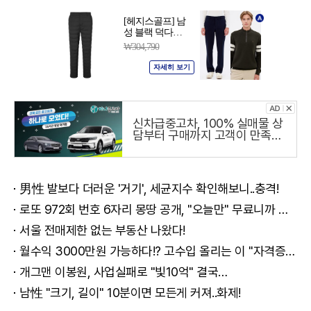
신차급중고차, 100% 실매물 상
담부터 구매까지 고객이 만족하
는 하나중고차
男性 발보다 더러운 '거기', 세균지수 확인해보니..충격!
로또 972회 번호 6자리 몽땅 공개, "오늘만" 무료니까 꼭 오늘 확인하세요.
서울 전매제한 없는 부동산 나왔다!
월수익 3000만원 가능하다!? 고수입 올리는 이 "자격증"에 몰리는 이유 알고보니…
개그맨 이봉원, 사업실패로 "빛10억" 결국…
남性 "크기, 길이" 10분이면 모든게 커져..화제!