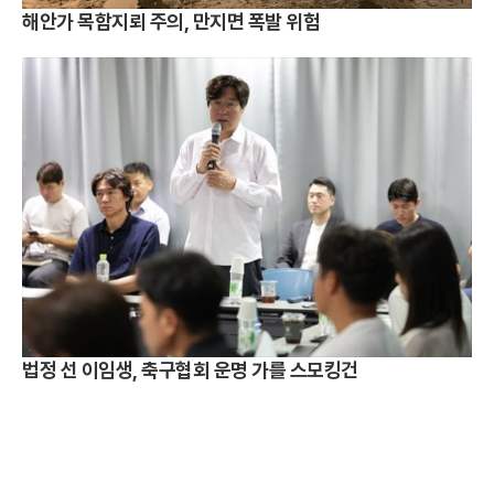
해안가 목함지뢰 주의, 만지면 폭발 위험
법정 선 이임생, 축구협회 운명 가를 스모킹건