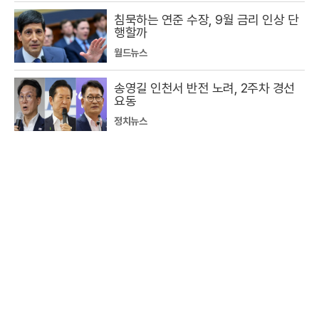
침묵하는 연준 수장, 9월 금리 인상 단
행할까
월드뉴스
송영길 인천서 반전 노려, 2주차 경선
요동
정치뉴스