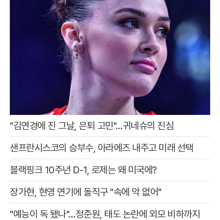
"김연경에 진 그날, 은퇴 고민"…귀네슈의 진심
샌프란시스코의 승부수, 아라에즈 내주고 미래 선택
블랙핑크 10주년 D-1, 로제는 왜 미국에?
장가현, 현영 연기에 돌직구 "속에 악 없어"
"예능이 독 됐나"…정준원, 태도 논란에 외모 비하까지