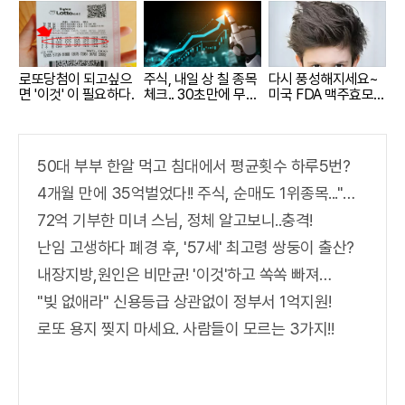
로또당첨이 되고싶으
주식, 내일 상 칠 종목
다시 풍성해지세요~
면 '이것' 이 필요하다.
체크.. 30초만에 무료
미국 FDA 맥주효모샴
로
푸 !!
50대 부부 한알 먹고 침대에서 평균횟수 하루5번?
4개월 만에 35억벌었다!! 주식, 순매도 1위종목..."충격"
72억 기부한 미녀 스님, 정체 알고보니..충격!
난임 고생하다 폐경 후, '57세' 최고령 쌍둥이 출산?
내장지방,원인은 비만균! '이것'하고 쏙쏙 빠져…
"빚 없애라" 신용등급 상관없이 정부서 1억지원!
로또 용지 찢지 마세요. 사람들이 모르는 3가지!!