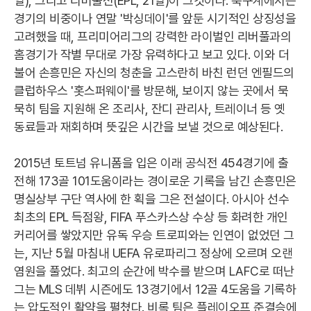
일), 그리고 리버풀전(EPL, 21일)이 그것이다. 축구계에서는
경기의 비중이나 연말 '박싱데이'를 앞둔 시기적인 상징성을
고려했을 때, 프리미어리그의 강력한 라이벌인 리버풀과의
홈경기가 작별 무대로 가장 유력하다고 보고 있다. 이와 더
불어 손흥민은 자신의 청춘을 고스란히 바친 런던 엔필드의
클럽하우스 '홋스퍼웨이'를 방문해, 보이지 않는 곳에서 묵
묵히 팀을 지원해 온 조리사, 잔디 관리사, 트레이너 등 옛
동료들과 재회하며 뜻깊은 시간을 보낼 것으로 예상된다.
2015년 토트넘 유니폼을 입은 이래 공식전 454경기에 출
전해 173골 101도움이라는 경이로운 기록을 남긴 손흥민은
명실상부 구단 역사에 한 획을 그은 전설이다. 아시아 선수
최초의 EPL 득점왕, FIFA 푸스카스상 수상 등 화려한 개인
커리어를 쌓았지만 유독 우승 트로피와는 인연이 없었던 그
는, 지난 5월 마침내 UEFA 유로파리그 정상에 오르며 오랜
염원을 풀었다. 최고의 순간에 박수를 받으며 LAFC로 떠난
그는 MLS 데뷔 시즌에도 13경기에서 12골 4도움을 기록하
는 압도적인 활약을 펼쳤다. 비록 팀은 플레이오프 준결승에