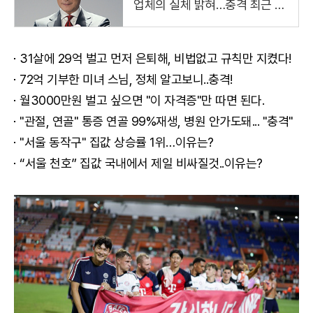
업체의 실체 밝혀…충격 최근 냉
철하고 지적인 이미지로 온 국민
의 사랑을 받는 국민 배우 김상
주씨가
31살에 29억 벌고 먼저 은퇴해, 비법없고 규칙만 지켰다!
72억 기부한 미녀 스님, 정체 알고보니..충격!
월3000만원 벌고 싶으면 "이 자격증"만 따면 된다.
"관절, 연골" 통증 연골 99%재생, 병원 안가도돼... "충격"
"서울 동작구" 집값 상승률 1위…이유는?
“서울 천호” 집값 국내에서 제일 비싸질것..이유는?