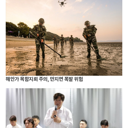
해안가 목함지뢰 주의, 만지면 폭발 위험