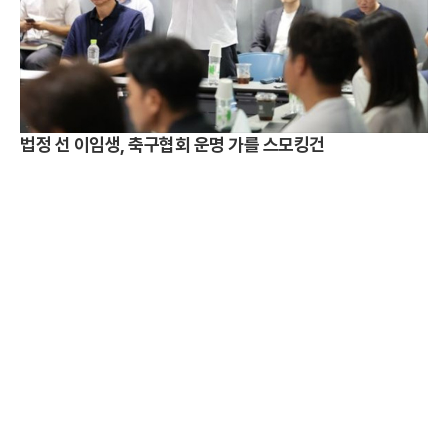
법정 선 이임생, 축구협회 운명 가를 스모킹건