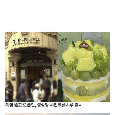
폭염 뚫고 오픈런, 성심당 샤인멜론시루 출시