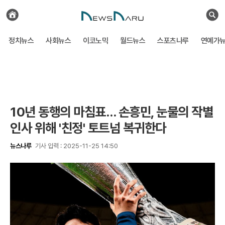
전
체
검
기
색
사
정치뉴스
사회뉴스
이코노믹
월드뉴스
스포츠나루
연예가
보
기
10년 동행의 마침표… 손흥민, 눈물의 작별
인사 위해 '친정' 토트넘 복귀한다
뉴스나루
기사 입력 : 2025-11-25 14:50