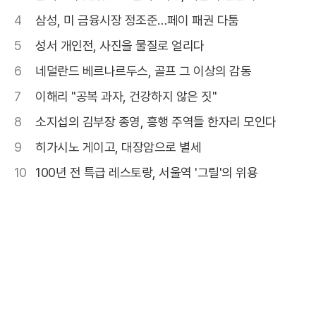
4
삼성, 미 금융시장 정조준…페이 패권 다툼
5
성서 개인전, 사진을 물질로 얼리다
6
네덜란드 베르나르두스, 골프 그 이상의 감동
7
이해리 "공복 과자, 건강하지 않은 짓"
8
소지섭의 김부장 종영, 흥행 주역들 한자리 모인다
9
히가시노 게이고, 대장암으로 별세
10
100년 전 특급 레스토랑, 서울역 '그릴'의 위용