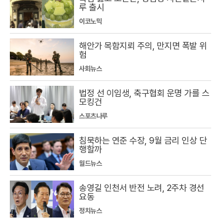
루 출시
이코노믹
해안가 목함지뢰 주의, 만지면 폭발 위
험
사회뉴스
법정 선 이임생, 축구협회 운명 가를 스
모킹건
스포츠나루
침묵하는 연준 수장, 9월 금리 인상 단
행할까
월드뉴스
송영길 인천서 반전 노려, 2주차 경선
요동
정치뉴스