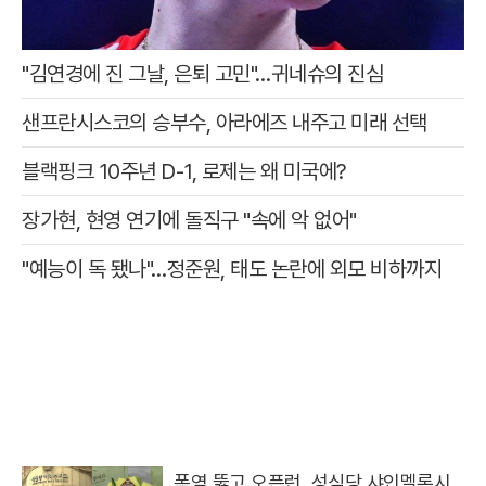
"김연경에 진 그날, 은퇴 고민"…귀네슈의 진심
샌프란시스코의 승부수, 아라에즈 내주고 미래 선택
블랙핑크 10주년 D-1, 로제는 왜 미국에?
장가현, 현영 연기에 돌직구 "속에 악 없어"
"예능이 독 됐나"…정준원, 태도 논란에 외모 비하까지
폭염 뚫고 오픈런, 성심당 샤인멜론시