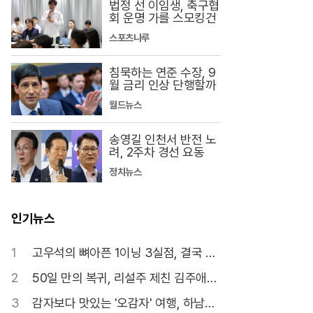
법정 선 이임생, 축구협
회 운명 가를 스모킹건
스포츠나루
침묵하는 연준 수장, 9
월 금리 인상 단행할까
월드뉴스
송영길 인천서 반전 노
려, 2주차 경선 요동
정치뉴스
인기뉴스
1
고우석의 뼈아픈 1이닝 3실점, 결국 마
이너리그로
2
50일 만의 복귀, 리설주 제친 김주애의
위상
3
감자보다 맛있는 '오감자' 여행, 하남서