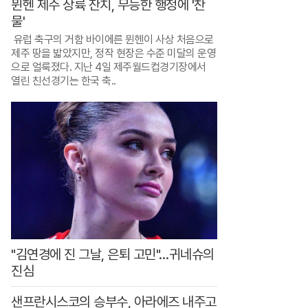
러
뮌헨 제주 상륙 잔치, 무능한 행정에 '찬
물'
운
유럽 축구의 거함 바이에른 뮌헨이 사상 처음으로
스
제주 땅을 밟았지만, 정작 현장은 수준 미달의 운영
커
으로 얼룩졌다. 지난 4일 제주월드컵경기장에서
열린 친선경기는 한국 축..
트
뒷
지
퍼
로
"김연경에 진 그날, 은퇴 고민"…귀네슈의
진심
샌프란시스코의 승부수, 아라에즈 내주고