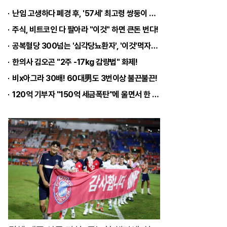
라
난임 고생하다 폐경 후, '57세' 최고령 쌍둥이 출산?
인
주식, 비트코인 다 팔아라 "이것" 하면 큰돈 번다!
스
공복혈당 300넘는 '심각당뇨환자', '이것'먹자마자
투
한의사 김오곤 "2주 -17kg 감량법" 화제!
버
비x아그라 30배! 60대男도 3번이상 불끈불끈!
튼
120억 기부자 "150억 세금폭탄"에 울면서 한 말이..!
디
테
일
로
더
욱
멋
스