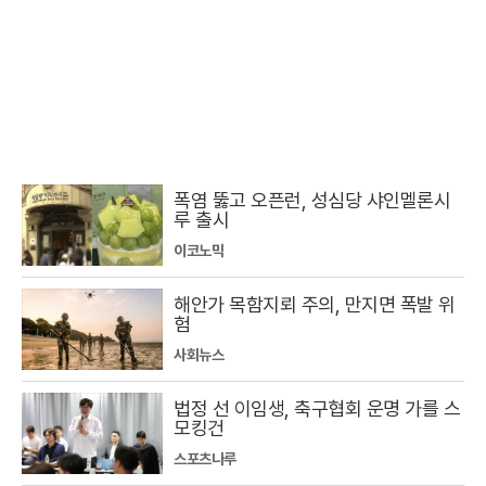
폭염 뚫고 오픈런, 성심당 샤인멜론시
루 출시
이코노믹
해안가 목함지뢰 주의, 만지면 폭발 위
험
사회뉴스
법정 선 이임생, 축구협회 운명 가를 스
모킹건
스포츠나루