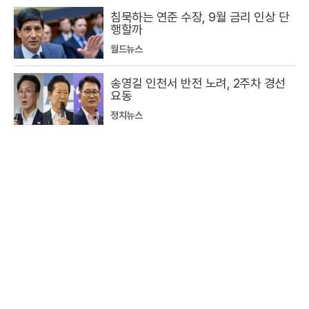
침묵하는 연준 수장, 9월 금리 인상 단
행할까
월드뉴스
송영길 인천서 반전 노려, 2주차 경선
요동
정치뉴스