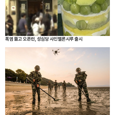
폭염 뚫고 오픈런, 성심당 샤인멜론시루 출시