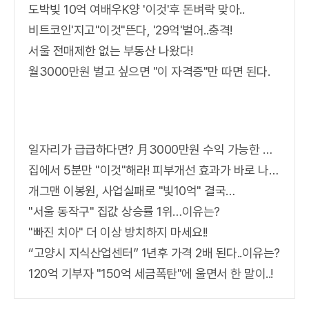
도박빚 10억 여배우K양 '이것'후 돈벼락 맞아..
비트코인'지고"이것"뜬다, '29억'벌어..충격!
서울 전매제한 없는 부동산 나왔다!
월3000만원 벌고 싶으면 "이 자격증"만 따면 된다.
일자리가 급급하다면? 月3000만원 수익 가능한 이 "자격증" 주목받고 있어..
집에서 5분만 "이것"해라! 피부개선 효과가 바로 나타난다!!
개그맨 이봉원, 사업실패로 "빛10억" 결국…
"서울 동작구" 집값 상승률 1위…이유는?
"빠진 치아" 더 이상 방치하지 마세요!!
“고양시 지식산업센터” 1년후 가격 2배 된다..이유는?
120억 기부자 "150억 세금폭탄"에 울면서 한 말이..!