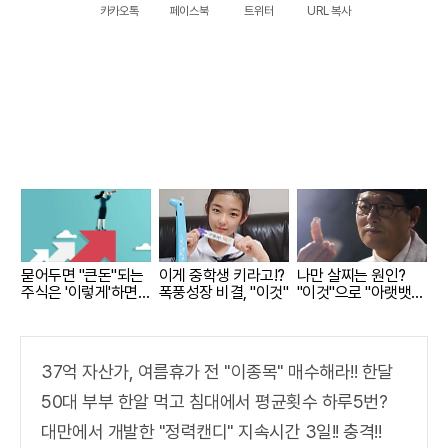
카카오톡
페이스북
트위터
URL 복사
묻어두면 "큰돈"되는
이게 중학생 키라고!?
나만 살찌는 원인?
주식은 '이렇게'하면
폭풍성장 비결, "이것"
"이것"으로 "아랫뱃
된다.
살,옆구리" 다 빠진다!
37억 자산가, 여름휴가 전 "이종목" 매수해라!! 한달
50대 부부 한알 먹고 침대에서 평균횟수 하루5번?
대만에서 개발한 "정력캔디" 지속시간 3일!! 충격!!