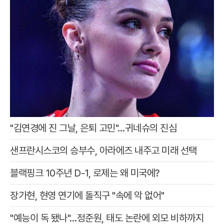
"김연경에 진 그날, 은퇴 고민"…귀네슈의 진심
샌프란시스코의 승부수, 아라에즈 내주고 미래 선택
블랙핑크 10주년 D-1, 로제는 왜 미국에?
장가현, 현영 연기에 돌직구 "속에 악 없어"
"예능이 독 됐나"…정준원, 태도 논란에 외모 비하까지