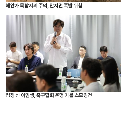
해안가 목함지뢰 주의, 만지면 폭발 위험
법정 선 이임생, 축구협회 운명 가를 스모킹건