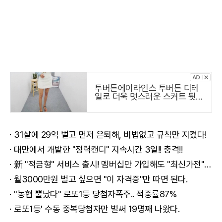
투버튼에이라인스 투버튼 디테
일로 더욱 멋스러운 스커트 뒷지
퍼로
31살에 29억 벌고 먼저 은퇴해, 비법없고 규칙만 지켰다!
대만에서 개발한 "정력캔디" 지속시간 3일!! 충격!!
新 "적금형" 서비스 출시! 멤버십만 가입해도 "최신가전" 선착순 100% 무료 경품지원!!
월3000만원 벌고 싶으면 "이 자격증"만 따면 된다.
"농협 뿔났다" 로또1등 당첨자폭주.. 적중률87%
로또1등' 수동 중복당첨자만 벌써 19명째 나왔다.