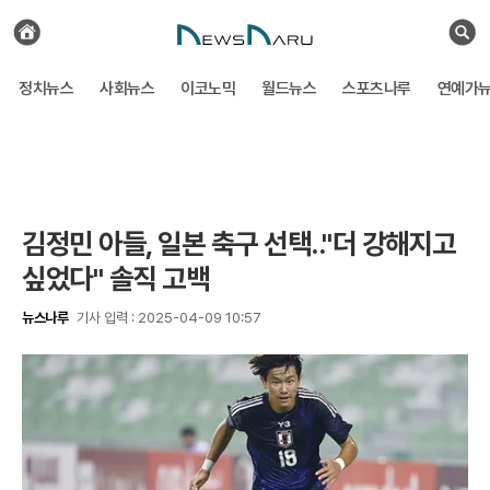
전
체
검
기
색
사
정치뉴스
사회뉴스
이코노믹
월드뉴스
스포츠나루
연예가
보
기
김정민 아들, 일본 축구 선택.."더 강해지고
싶었다" 솔직 고백
뉴스나루
기사 입력 : 2025-04-09 10:57