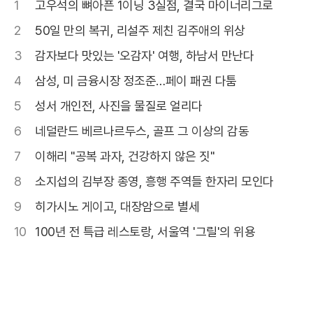
1
고우석의 뼈아픈 1이닝 3실점, 결국 마이너리그로
2
50일 만의 복귀, 리설주 제친 김주애의 위상
3
감자보다 맛있는 '오감자' 여행, 하남서 만난다
4
삼성, 미 금융시장 정조준…페이 패권 다툼
5
성서 개인전, 사진을 물질로 얼리다
6
네덜란드 베르나르두스, 골프 그 이상의 감동
7
이해리 "공복 과자, 건강하지 않은 짓"
8
소지섭의 김부장 종영, 흥행 주역들 한자리 모인다
9
히가시노 게이고, 대장암으로 별세
10
100년 전 특급 레스토랑, 서울역 '그릴'의 위용