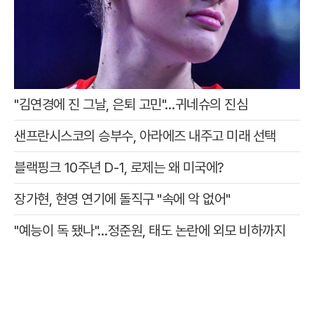
"김연경에 진 그날, 은퇴 고민"…귀네슈의 진심
샌프란시스코의 승부수, 아라에즈 내주고 미래 선택
블랙핑크 10주년 D-1, 로제는 왜 미국에?
장가현, 현영 연기에 돌직구 "속에 악 없어"
"예능이 독 됐나"…정준원, 태도 논란에 외모 비하까지