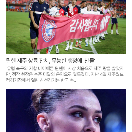
뮌헨 제주 상륙 잔치, 무능한 행정에 '찬물'
유럽 축구의 거함 바이에른 뮌헨이 사상 처음으로 제주 땅을 밟았지
만, 정작 현장은 수준 미달의 운영으로 얼룩졌다. 지난 4일 제주월드
컵경기장에서 열린 친선경기는 한국 축..