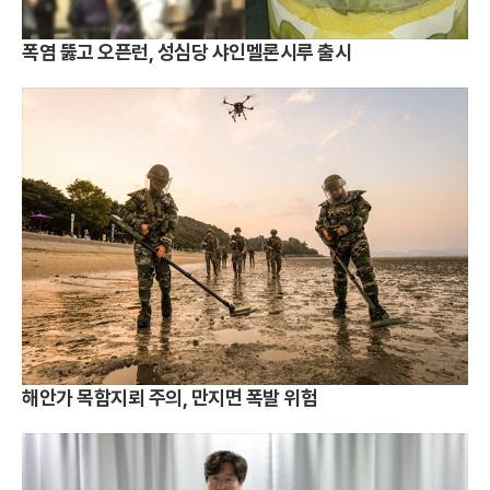
폭염 뚫고 오픈런, 성심당 샤인멜론시루 출시
해안가 목함지뢰 주의, 만지면 폭발 위험