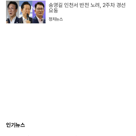
송영길 인천서 반전 노려, 2주차 경선
요동
정치뉴스
인기뉴스