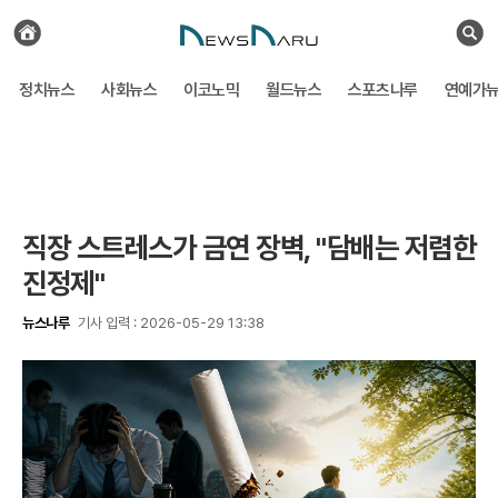
전
체
검
기
색
사
정치뉴스
사회뉴스
이코노믹
월드뉴스
스포츠나루
연예가
보
기
직장 스트레스가 금연 장벽, "담배는 저렴한
진정제"
뉴스나루
기사 입력 : 2026-05-29 13:38