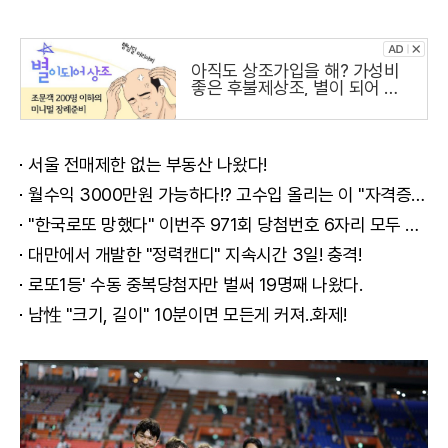
아직도 상조가입을 해? 가성비
좋은 후불제상조, 별이 되어 상
조
서울 전매제한 없는 부동산 나왔다!
월수익 3000만원 가능하다!? 고수입 올리는 이 "자격증"에 몰리는 이유 알고보니…
"한국로또 망했다" 이번주 971회 당첨번호 6자리 모두 유출...관계자 실수로 "비상"!
대만에서 개발한 "정력캔디" 지속시간 3일! 충격!
로또1등' 수동 중복당첨자만 벌써 19명째 나왔다.
남性 "크기, 길이" 10분이면 모든게 커져..화제!