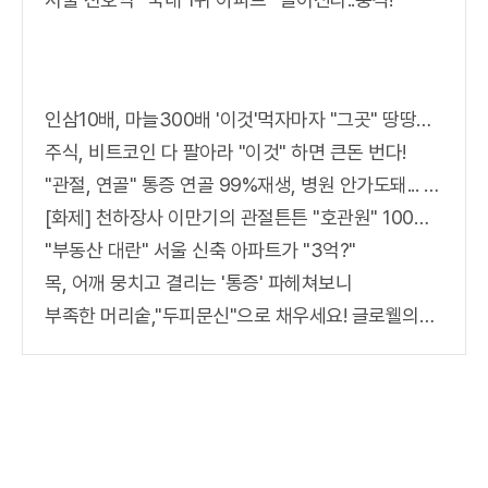
인삼10배, 마늘300배 '이것'먹자마자 "그곳" 땅땅해져..헉!
주식, 비트코인 다 팔아라 "이것" 하면 큰돈 번다!
"관절, 연골" 통증 연골 99%재생, 병원 안가도돼... "충격"
[화제] 천하장사 이만기의 관절튼튼 "호관원" 100%당첨 혜택 난리나!!
"부동산 대란" 서울 신축 아파트가 "3억?"
목, 어깨 뭉치고 결리는 '통증' 파헤쳐보니
부족한 머리숱,"두피문신"으로 채우세요! 글로웰의원 의)96837