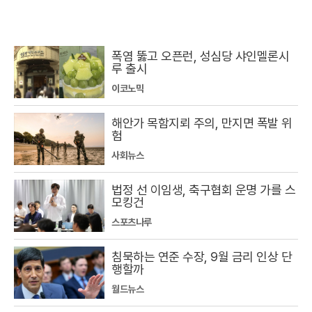
폭염 뚫고 오픈런, 성심당 샤인멜론시
루 출시
이코노믹
해안가 목함지뢰 주의, 만지면 폭발 위
험
사회뉴스
법정 선 이임생, 축구협회 운명 가를 스
모킹건
스포츠나루
침묵하는 연준 수장, 9월 금리 인상 단
행할까
월드뉴스