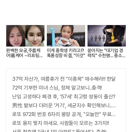
완벽한 모공,주름케
이게 중학생 키라고!?
쏟아지는 "대기업 경
어!홈케어 ~리프팅모
폭풍성장 비결, "이것"
력직" 수천명... 중소
공팩
기업은 이들 중 고르
면 돼
37억 자산가, 여름휴가 전 "이종목" 매수해라!! 한달
72억 기부한 미녀 스님, 정체 알고보니..충격!
난임 고생하다 폐경 후, '57세' 최고령 쌍둥이 출산?
男性 발보다 더러운 '거기', 세균지수 확인해보니..충격!
로또 972회 번호 6자리 몽땅 공개, "오늘만" 무료니까 꼭 오늘 확인하세요.
로또 용지 찢지 마세요. 사람들이 모르는 3가지!!
서울 천호역 “국내 1위 아파트” 들어선다..충격!