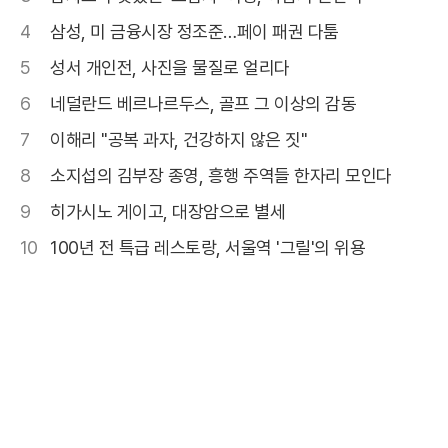
4
삼성, 미 금융시장 정조준…페이 패권 다툼
5
성서 개인전, 사진을 물질로 얼리다
6
네덜란드 베르나르두스, 골프 그 이상의 감동
7
이해리 "공복 과자, 건강하지 않은 짓"
8
소지섭의 김부장 종영, 흥행 주역들 한자리 모인다
9
히가시노 게이고, 대장암으로 별세
10
100년 전 특급 레스토랑, 서울역 '그릴'의 위용