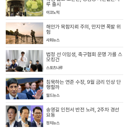
루 출시
이코노믹
해안가 목함지뢰 주의, 만지면 폭발 위
험
사회뉴스
법정 선 이임생, 축구협회 운명 가를 스
모킹건
스포츠나루
침묵하는 연준 수장, 9월 금리 인상 단
행할까
월드뉴스
송영길 인천서 반전 노려, 2주차 경선
요동
정치뉴스