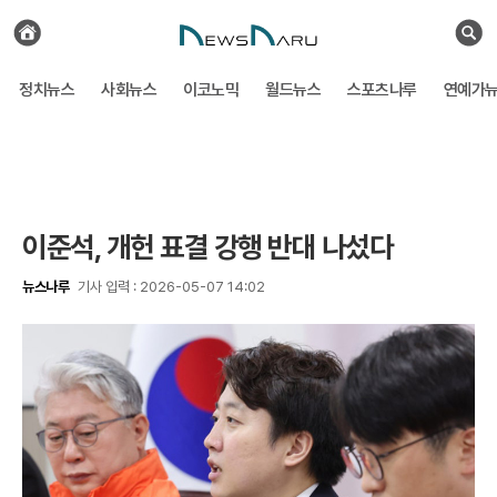
전
체
검
기
색
사
정치뉴스
사회뉴스
이코노믹
월드뉴스
스포츠나루
연예가
보
기
이준석, 개헌 표결 강행 반대 나섰다
뉴스나루
기사 입력 : 2026-05-07 14:02