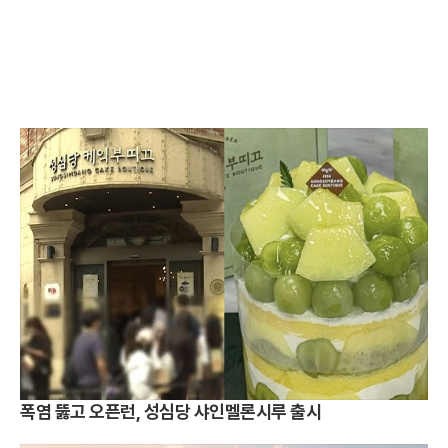
폭염 뚫고 오픈런, 성심당 샤인멜론시루 출시