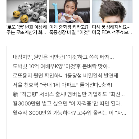
'로또 1등' 번호 예상해
이게 중학생 키라고!?
다시 풍성해지세요~
주는 로또계산기 화
폭풍성장 비결, "이것"
미국 FDA 맥주효모샴
제!
푸 !!
내장지방,원인은 비만균! '이것'하고 쏙쏙 빠져…
도박빚 10억 여배우K양 '이것'후 돈벼락 맞아..
로또용지 뒷면 확인하니 1등당첨 비밀열쇠 발견돼
서울 천호역 “국내 1위 아파트” 들어선다..충격!
新 "적금형" 서비스 출시! 멤버십만 가입해도 "최신가전" 선착순 100% 무료 경품지원!!
월3000만원 벌고 싶으면 "이 자격증"만 따면 된다.
월수익 3000만원 가능하다!? 고수입 올리는 이 "자격증"에 몰리는 이유 알고보니…