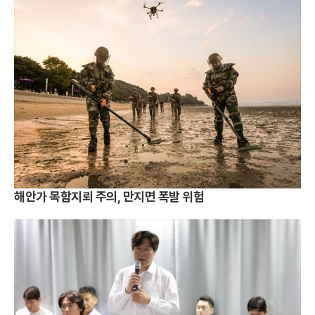
해안가 목함지뢰 주의, 만지면 폭발 위험