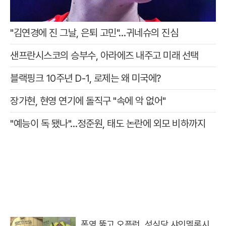
"김연경에 진 그날, 은퇴 고민"…귀네슈의 진심
샌프란시스코의 승부수, 아라에즈 내주고 미래 선택
블랙핑크 10주년 D-1, 로제는 왜 미국에?
장가현, 현영 연기에 돌직구 "속에 악 없어"
"예능이 독 됐나"…정준원, 태도 논란에 외모 비하까지
폭염 뚫고 오픈런, 성심당 샤인멜론시