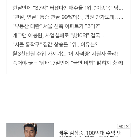
한달만에 "37억" 터졌다?! 매수율 1위..."이종목" 당장사라!
"관절, 연골" 통증 연골 99%재생, 병원 안가도돼... "충격"
"부동산 대란" 서울 신축 아파트가 "3억?"
개그맨 이봉원, 사업실패로 "빛10억" 결국…
"서울 동작구" 집값 상승률 1위…이유는?
월3천만원 수입 가져가는 '이 자격증' 지원자 몰려!
죽어야 끊는 '담배'..7일만에 "금연 비법" 밝혀져 충격!
배우 김상중, 100억대 수익 낸