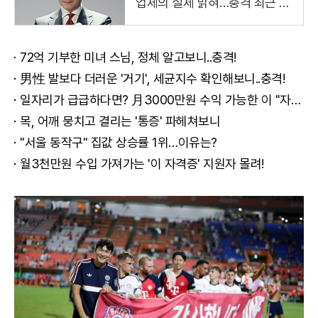
업체의 실체 밝혀…충격 최근 냉
철하고 지적인 이미지로 온 국민
의 사랑을 받는 국민 배우 김상
주씨가
72억 기부한 미녀 스님, 정체 알고보니..충격!
男性 발보다 더러운 '거기', 세균지수 확인해보니..충격!
일자리가 급급하다면? 月3000만원 수익 가능한 이 "자격증" 주목받고 있어..
목, 어깨 뭉치고 결리는 '통증' 파헤쳐보니
"서울 동작구" 집값 상승률 1위…이유는?
월3천만원 수입 가져가는 '이 자격증' 지원자 몰려!