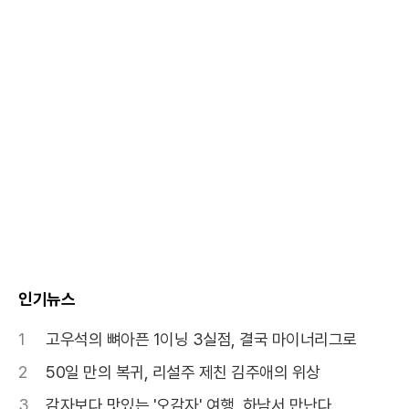
인기뉴스
1
고우석의 뼈아픈 1이닝 3실점, 결국 마이너리그로
2
50일 만의 복귀, 리설주 제친 김주애의 위상
3
감자보다 맛있는 '오감자' 여행, 하남서 만난다