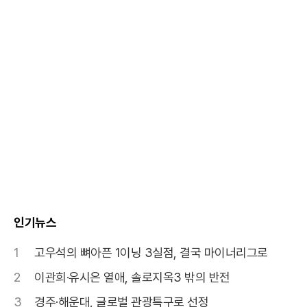
인기뉴스
1
고우석의 뼈아픈 1이닝 3실점, 결국 마이너리그로
2
이관희·유시은 열애, 솔로지옥3 밖의 반전
3
경주·해운대, 글로벌 관광특구로 선정