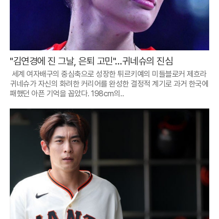
"김연경에 진 그날, 은퇴 고민"…귀네슈의 진심
세계 여자배구의 중심축으로 성장한 튀르키예의 미들블로커 제흐라
귀네슈가 자신의 화려한 커리어를 완성한 결정적 계기로 과거 한국에
패했던 아픈 기억을 꼽았다. 198cm의..