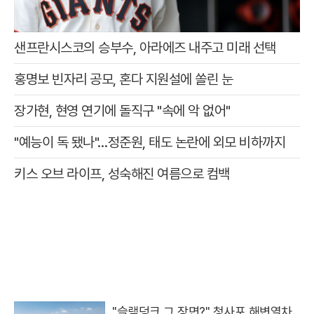
샌프란시스코의 승부수, 아라에즈 내주고 미래 선택
홍명보 빈자리 공모, 혼다 지원설에 쏠린 눈
장가현, 현영 연기에 돌직구 "속에 악 없어"
"예능이 독 됐나"…정준원, 태도 논란에 외모 비하까지
키스 오브 라이프, 성숙해진 여름으로 컴백
"슬램덩크 그 장면?" 청사포 해변열차