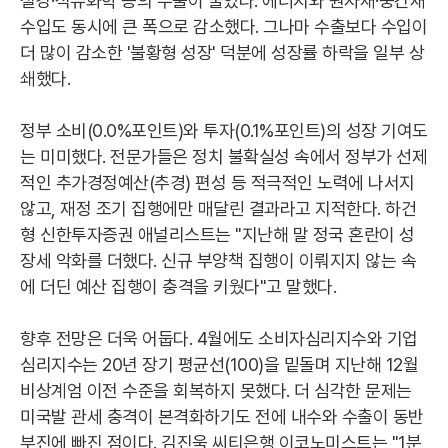
철강·석유화학 등의 수출이 줄었다. 에너지와 원자재·중간재
수입도 동시에 큰 폭으로 감소했다. 그나마 수출보다 수입이
더 많이 감소한 '불황형 성장' 덕분에 성장률 하락을 일부 상
쇄했다.
정부 소비(0.0%포인트)와 투자(0.1%포인트)의 성장 기여도
는 미미했다. 전문가들은 정치 불확실성 속에서 정부가 선제
적인 추가경정예산(추경) 편성 등 적극적인 노력에 나서지
않고, 재정 조기 집행에만 매달린 결과라고 지적한다. 하건
형 신한투자증권 애널리스트는 "지난해 말 정국 혼란이 성
장세 악화를 더했다. 신규 부양책 집행이 이뤄지지 않는 속
에 더딘 예산 집행이 충격을 키웠다"고 말했다.
향후 전망은 더욱 어둡다. 4월에도 소비자심리지수와 기업
심리지수는 20년 장기 평균선(100)을 밑돌며 지난해 12월
비상계엄 이전 수준을 회복하지 못했다. 더 심각한 문제는
미국발 관세 충격이 본격화하기도 전에 내수와 수출이 동반
부진에 빠진 점이다. 김진욱 씨티은행 이코노미스트는 "1분