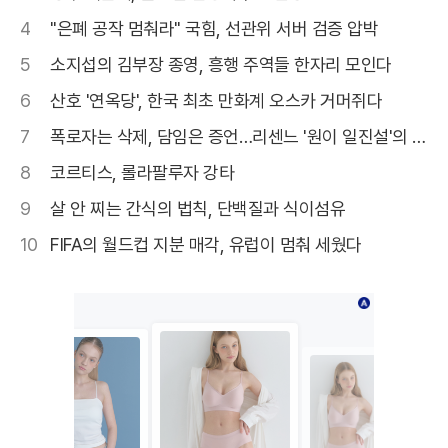
4
"은폐 공작 멈춰라" 국힘, 선관위 서버 검증 압박
5
소지섭의 김부장 종영, 흥행 주역들 한자리 모인다
6
산호 '연옥당', 한국 최초 만화계 오스카 거머쥐다
7
폭로자는 삭제, 담임은 증언…리센느 '원이 일진설'의 결
말
8
코르티스, 롤라팔루자 강타
9
살 안 찌는 간식의 법칙, 단백질과 식이섬유
10
FIFA의 월드컵 지분 매각, 유럽이 멈춰 세웠다