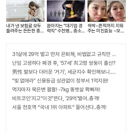
내가 낸 보험료 모두
쏟아지는 "대기업 경
싹싹~흔적까지 지워
돌려주는 든든한 종신
력직" 수천명... 중소
주는 미친효능 ~모공
보험
기업은 이들 중 고르
크림
면 돼
31살에 29억 벌고 먼저 은퇴해, 비법없고 규칙만 지켰다!
난임 고생하다 폐경 후, '57세' 최고령 쌍둥이 출산?
男性 발보다 더러운 '거기', 세균지수 확인해보니..충격!
"빚 없애라" 신용등급 상관없이 정부서 1억지원!
먹자마자 묵은변 콸콸! -7kg 똥뱃살 쫙빠져!
비트코인'지고"이것"뜬다, '29억'벌어..충격!
서울 천호역 “국내 1위 아파트” 들어선다..충격!