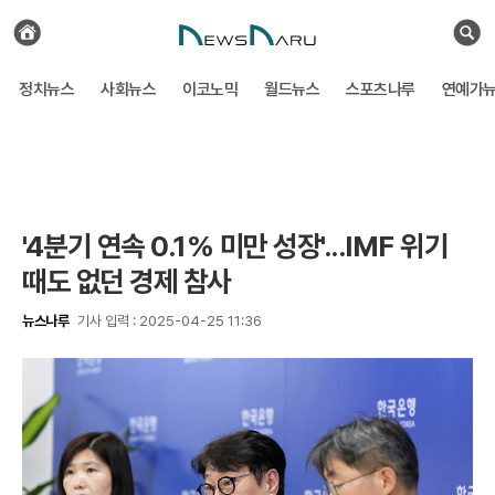
전
체
검
기
색
사
정치뉴스
사회뉴스
이코노믹
월드뉴스
스포츠나루
연예가
보
기
'4분기 연속 0.1% 미만 성장'...IMF 위기
때도 없던 경제 참사
뉴스나루
기사 입력 : 2025-04-25 11:36