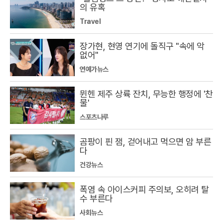
의 유혹
Travel
장가현, 현영 연기에 돌직구 "속에 악
없어"
연예가뉴스
뮌헨 제주 상륙 잔치, 무능한 행정에 '찬
물'
스포츠나루
곰팡이 핀 잼, 걷어내고 먹으면 암 부른
다
건강뉴스
폭염 속 아이스커피 주의보, 오히려 탈
수 부른다
사회뉴스