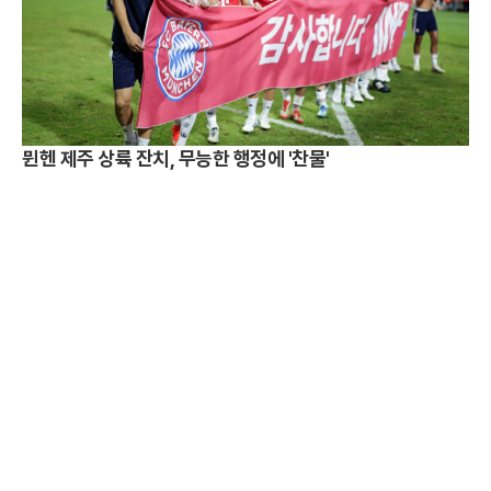
뮌헨 제주 상륙 잔치, 무능한 행정에 '찬물'