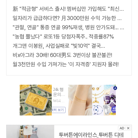
新 "적금형" 서비스 출시! 멤버십만 가입해도 "최신가전" 선착순 100% 무료 경품지원!!
일자리가 급급하다면? 月3000만원 수익 가능한 이 "자격증" 주목받고 있어..
"관절, 연골" 통증 연골 99%재생, 병원 안가도돼... "충격"
"농협 뿔났다" 로또1등 당첨자폭주.. 적중률87%
개그맨 이봉원, 사업실패로 "빛10억" 결국…
비x아그라 30배! 60대男도 3번이상 불끈불끈!
월3천만원 수입 가져가는 '이 자격증' 지원자 몰려!
투버튼에이라인스 투버튼 디테