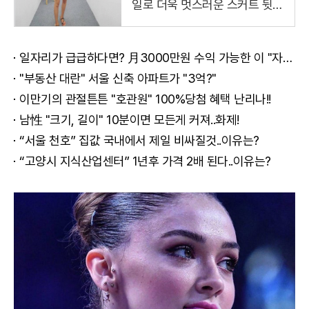
일로 더욱 멋스러운 스커트 뒷지
퍼로
일자리가 급급하다면? 月3000만원 수익 가능한 이 "자격증" 주목받고 있어..
"부동산 대란" 서울 신축 아파트가 "3억?"
이만기의 관절튼튼 "호관원" 100%당첨 혜택 난리나!!
남性 "크기, 길이" 10분이면 모든게 커져..화제!
“서울 천호” 집값 국내에서 제일 비싸질것..이유는?
“고양시 지식산업센터” 1년후 가격 2배 된다..이유는?