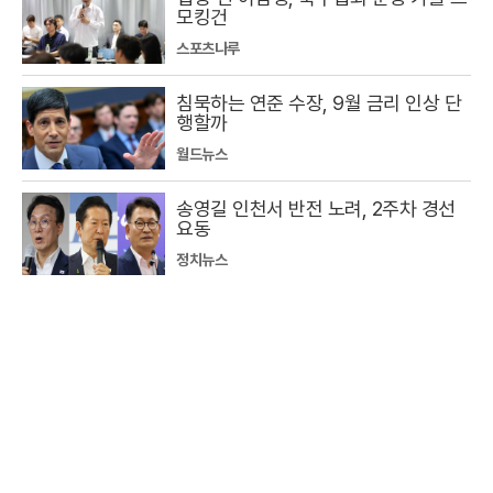
모킹건
스포츠나루
침묵하는 연준 수장, 9월 금리 인상 단
행할까
월드뉴스
송영길 인천서 반전 노려, 2주차 경선
요동
정치뉴스