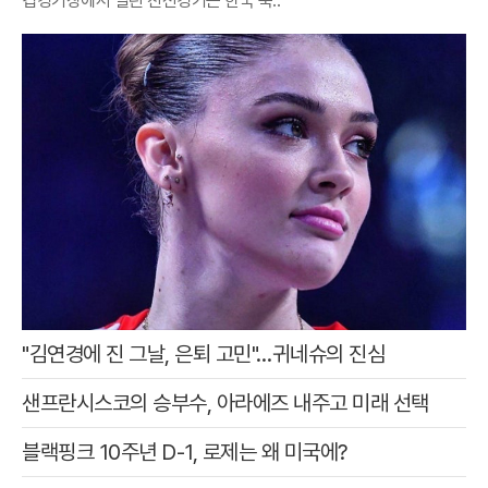
컵경기장에서 열린 친선경기는 한국 축..
"김연경에 진 그날, 은퇴 고민"…귀네슈의 진심
샌프란시스코의 승부수, 아라에즈 내주고 미래 선택
블랙핑크 10주년 D-1, 로제는 왜 미국에?