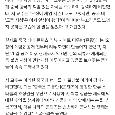
이에 대해 서경덕 성신여대 교수는 31일 자신의 SNS를 통
해 중국 당국의 책임 있는 자세를 촉구하며 강력하게 비판했
다. 서 교수는 "오징어 게임 시즌1 때도 그랬지만, 중국 내
'도둑 시청'은 이제 일상이 됐다"며 "어떠한 부끄러움도 느끼
지 못하는 모습에 할 말을 잃었다"고 개탄했다.
실제로 중국 최대 콘텐츠 리뷰 사이트 더우반(豆瓣)에는 '오
징어 게임2' 공개 전부터 리뷰 화면이 만들어져 있었고, 지
난 26일 공개 이후 현재까지 약 6만 건의 리뷰가 게재되는
등 불법 시청이 만행처럼 이루어지고 있음을 보여주는 증거
들이 속속 드러나고 있다.
서 교수는 이러한 중국의 행태를 '내로남불'이라며 강하게
비판했다. 그는 "중국은 그동안 K콘텐츠에 등장한 한류 스
타들의 초상권을 무단으로 사용하고, 짝퉁 상품을 제작해 막
대한 수익을 챙겨왔다"며 "자신들의 이익 앞에서는 눈을 부
릅뜨면서, 다른 나라의 콘텐츠는 뻔뻔하게 훔쳐보는 행태는
용납될 수 없다"고 목소리를 높였다.