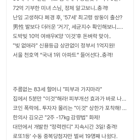
72억 기부한 미녀 스님, 정체 알고보니..충격!
난임 고생하다 폐경 후, '57세' 최고령 쌍둥이 출산?
男性 발보다 더러운 '거기', 세균지수 확인해보니..충격!
도박빚 10억 여배우K양 '이것'후 돈벼락 맞아..
"빚 없애라" 신용등급 상관없이 정부서 1억지원!
서울 천호역 “국내 1위 아파트” 들어선다..충격!
주름없는 83세 할머니 "피부과 가지마라"
집에서 5분만 "이것"해라! 피부개선 효과가 바로 나타난다!!
코인 폭락에.. 투자자 몰리는 "이것" 상한가 포착해! 미리 투자..
한의사 김오곤 "2주 -17kg 감량법" 화제!
대만에서 개발한 "정력캔디" 지속시간 3일! 충격!
로또1등' 수동 중복당첨자만 벌써 19명째 나왔다.