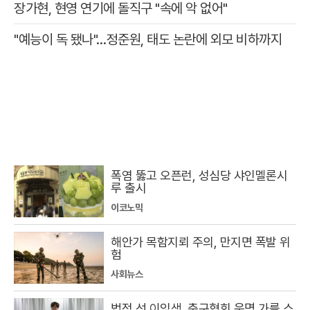
장가현, 현영 연기에 돌직구 "속에 악 없어"
"예능이 독 됐나"…정준원, 태도 논란에 외모 비하까지
폭염 뚫고 오픈런, 성심당 샤인멜론시
루 출시
이코노믹
해안가 목함지뢰 주의, 만지면 폭발 위
험
사회뉴스
법정 선 이임생, 축구협회 운명 가를 스