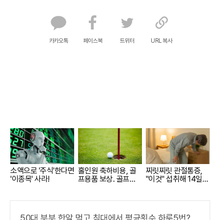
카카오톡
페이스북
트위터
URL 복사
소액으로 '주식'한다면
홀인원 축하비용, 골
찌릿찌릿 관절통증,
'이종목' 사라!
프용품 보상. 골프보
"이것" 섭취해 14일만
험 출시
에 완화
50대 부부 한알 먹고 침대에서 평균횟수 하루5번?