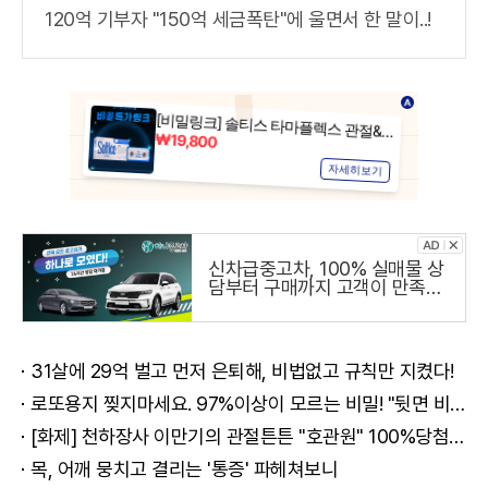
120억 기부자 "150억 세금폭탄"에 울면서 한 말이..!
신차급중고차, 100% 실매물 상
담부터 구매까지 고객이 만족하
는 하나중고차
31살에 29억 벌고 먼저 은퇴해, 비법없고 규칙만 지켰다!
로또용지 찢지마세요. 97%이상이 모르는 비밀! "뒷면 비추면 번호 보인다!?"
[화제] 천하장사 이만기의 관절튼튼 "호관원" 100%당첨 혜택 난리나!!
목, 어깨 뭉치고 결리는 '통증' 파헤쳐보니