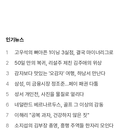
인기뉴스
1
고우석의 뼈아픈 1이닝 3실점, 결국 마이너리그로
2
50일 만의 복귀, 리설주 제친 김주애의 위상
3
감자보다 맛있는 '오감자' 여행, 하남서 만난다
4
삼성, 미 금융시장 정조준…페이 패권 다툼
5
성서 개인전, 사진을 물질로 얼리다
6
네덜란드 베르나르두스, 골프 그 이상의 감동
7
이해리 "공복 과자, 건강하지 않은 짓"
8
소지섭의 김부장 종영, 흥행 주역들 한자리 모인다