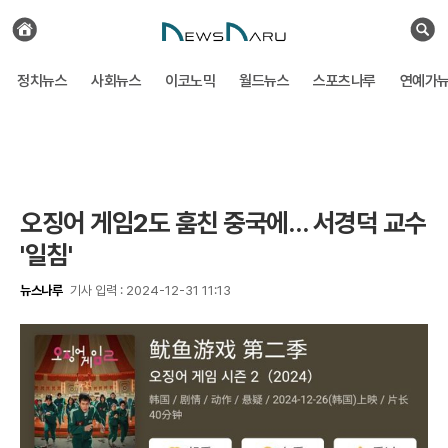
전
체
검
기
색
사
정치뉴스
사회뉴스
이코노믹
월드뉴스
스포츠나루
연예가
보
기
오징어 게임2도 훔친 중국에… 서경덕 교수
'일침'
뉴스나루
기사 입력 : 2024-12-31 11:13