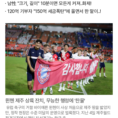
남性 "크기, 길이" 10분이면 모든게 커져..화제!
120억 기부자 "150억 세금폭탄"에 울면서 한 말이..!
뮌헨 제주 상륙 잔치, 무능한 행정에 '찬물'
유럽 축구의 거함 바이에른 뮌헨이 사상 처음으로 제주 땅을 밟았지
만, 정작 현장은 수준 미달의 운영으로 얼룩졌다. 지난 4일 제주월드