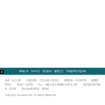
매체소개
기사기고
광고문의
불편신고
이메일무단수집거부
제호 - 뉴스나루
사업자번호 - 723-86-02522
등록번호 - 아 54219
발행인 -
박진수
편집인 - 김민채
주소 - 서울 서초구 방배동 449-6 4층
개인정보처리책임
자 - 유지호
청소년보호관리자 - 권미애
Copyright harupost.com. All Rights Reserved.