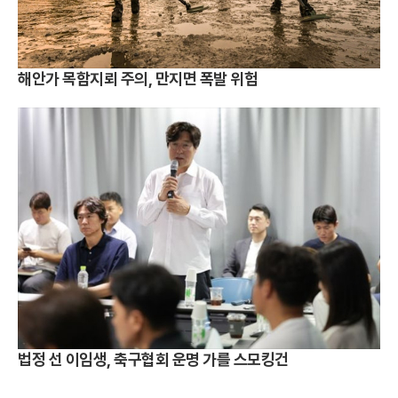
해안가 목함지뢰 주의, 만지면 폭발 위험
법정 선 이임생, 축구협회 운명 가를 스모킹건