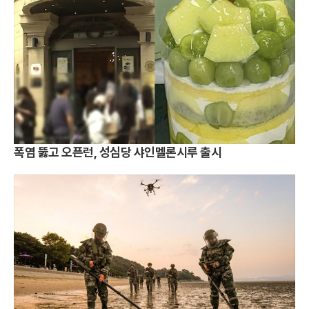
폭염 뚫고 오픈런, 성심당 샤인멜론시루 출시