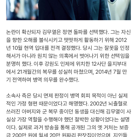
논란이 확산되자 김무열은 정면 돌파를 선택했다. 그는 자신
을 향한 오해를 불식시키고 떳떳하게 활동하기 위해 2012
년 10월 현역 입대를 전격 결정했다. 당시 그는 잘못을 인정
해서가 아니라 원치 않는 의혹에서 벗어나기 위한 선택임을
분명히 했다. 이후 강원도 인제에 위치한 12사단 을지부대
에서 21개월간의 복무를 성실히 마쳤으며, 2014년 7월 만
기 전역하며 병역 의무를 완수했다.
소속사 측은 당시 면제 판정이 병역 회피 목적이 아닌 실제
적인 가정 형편 때문이었다고 해명했다. 2002년 뇌출혈로
쓰러진 아버지와 군 복무 중이던 동생을 대신해 김무열이 사
실상 가장 역할을 수행해야 했던 절박한 상황이었다는 설명
이다. 실제로 과거 방송을 통해 공개된 그의 옛 거처는 보증
금 200만 원에 월세 20만 원짜리 판잣집이었으며, 지인들