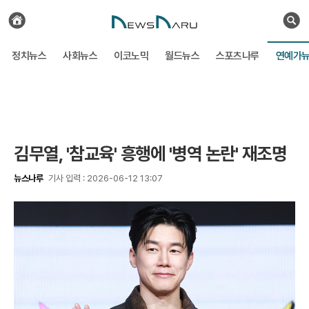
전
체
검
기
색
사
정치뉴스
사회뉴스
이코노믹
월드뉴스
스포츠나루
연예가
보
기
김무열, '참교육' 흥행에 '병역 논란' 재조명
뉴스나루
기사 입력 : 2026-06-12 13:07