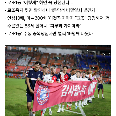
로또1등 "이렇게" 하면 꼭 당첨된다!...
로또용지 뒷면 확인하니 1등당첨 비밀열쇠 발견돼
인삼10배, 마늘300배 '이것'먹자마자 "그곳" 땅땅해져..헉!
주름없는 83세 할머니 "피부과 가지마라"
로또1등' 수동 중복당첨자만 벌써 19명째 나왔다.