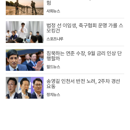
험
사회뉴스
법정 선 이임생, 축구협회 운명 가를 스
모킹건
스포츠나루
침묵하는 연준 수장, 9월 금리 인상 단
행할까
월드뉴스
송영길 인천서 반전 노려, 2주차 경선
요동
정치뉴스