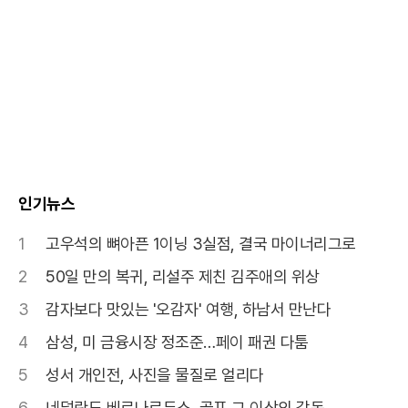
인기뉴스
1
고우석의 뼈아픈 1이닝 3실점, 결국 마이너리그로
2
50일 만의 복귀, 리설주 제친 김주애의 위상
3
감자보다 맛있는 '오감자' 여행, 하남서 만난다
4
삼성, 미 금융시장 정조준…페이 패권 다툼
5
성서 개인전, 사진을 물질로 얼리다
6
네덜란드 베르나르두스, 골프 그 이상의 감동