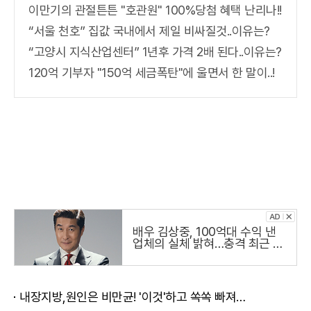
이만기의 관절튼튼 "호관원" 100%당첨 혜택 난리나!!
“서울 천호” 집값 국내에서 제일 비싸질것..이유는?
“고양시 지식산업센터” 1년후 가격 2배 된다..이유는?
120억 기부자 "150억 세금폭탄"에 울면서 한 말이..!
배우 김상중, 100억대 수익 낸
업체의 실체 밝혀…충격 최근 냉
철하고 지적인 이미지로 온 국민
의 사랑을 받는 국민 배우 김상
주씨가
내장지방,원인은 비만균! '이것'하고 쏙쏙 빠져…