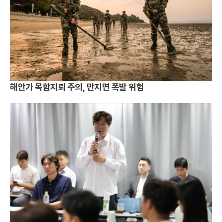
해안가 목함지뢰 주의, 만지면 폭발 위험