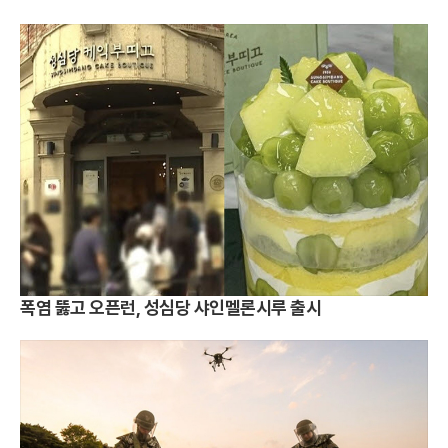
폭염 뚫고 오픈런, 성심당 샤인멜론시루 출시