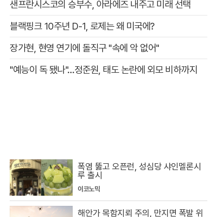
샌프란시스코의 승부수, 아라에즈 내주고 미래 선택
블랙핑크 10주년 D-1, 로제는 왜 미국에?
장가현, 현영 연기에 돌직구 "속에 악 없어"
"예능이 독 됐나"…정준원, 태도 논란에 외모 비하까지
폭염 뚫고 오픈런, 성심당 샤인멜론시
루 출시
이코노믹
해안가 목함지뢰 주의, 만지면 폭발 위