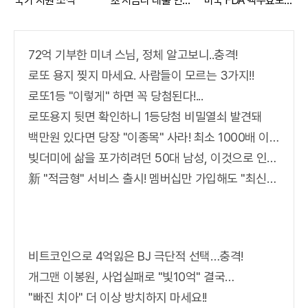
국가 지원 소식
'초'저금리 대출 인
미국 FDA 맥주효모샴
기...
푸 !!
72억 기부한 미녀 스님, 정체 알고보니..충격!
로또 용지 찢지 마세요. 사람들이 모르는 3가지!!
로또1등 "이렇게" 하면 꼭 당첨된다!...
로또용지 뒷면 확인하니 1등당첨 비밀열쇠 발견돼
백만원 있다면 당장 "이종목" 사라! 최소 1000배 이상 증가...충격!!
빚더미에 삶을 포가히려던 50대 남성, 이것으로 인생역전
新 "적금형" 서비스 출시! 멤버십만 가입해도 "최신가전" 선착순 100% 무료 경품지원!!
비트코인으로 4억잃은 BJ 극단적 선택…충격!
개그맨 이봉원, 사업실패로 "빛10억" 결국…
"빠진 치아" 더 이상 방치하지 마세요!!