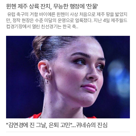
뮌헨 제주 상륙 잔치, 무능한 행정에 '찬물'
유럽 축구의 거함 바이에른 뮌헨이 사상 처음으로 제주 땅을 밟았지
만, 정작 현장은 수준 미달의 운영으로 얼룩졌다. 지난 4일 제주월드
컵경기장에서 열린 친선경기는 한국 축..
"김연경에 진 그날, 은퇴 고민"…귀네슈의 진심