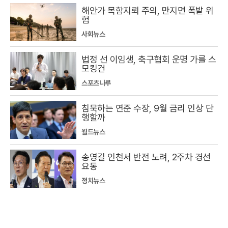
해안가 목함지뢰 주의, 만지면 폭발 위
험
사회뉴스
법정 선 이임생, 축구협회 운명 가를 스
모킹건
스포츠나루
침묵하는 연준 수장, 9월 금리 인상 단
행할까
월드뉴스
송영길 인천서 반전 노려, 2주차 경선
요동
정치뉴스