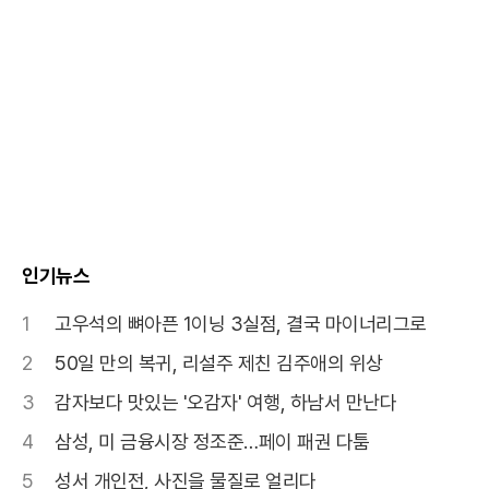
인기뉴스
1
고우석의 뼈아픈 1이닝 3실점, 결국 마이너리그로
2
50일 만의 복귀, 리설주 제친 김주애의 위상
3
감자보다 맛있는 '오감자' 여행, 하남서 만난다
4
삼성, 미 금융시장 정조준…페이 패권 다툼
5
성서 개인전, 사진을 물질로 얼리다