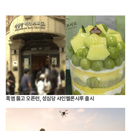
폭염 뚫고 오픈런, 성심당 샤인멜론시루 출시