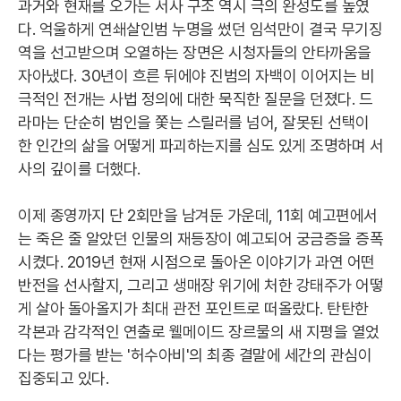
과거와 현재를 오가는 서사 구조 역시 극의 완성도를 높였
다. 억울하게 연쇄살인범 누명을 썼던 임석만이 결국 무기징
역을 선고받으며 오열하는 장면은 시청자들의 안타까움을
자아냈다. 30년이 흐른 뒤에야 진범의 자백이 이어지는 비
극적인 전개는 사법 정의에 대한 묵직한 질문을 던졌다. 드
라마는 단순히 범인을 쫓는 스릴러를 넘어, 잘못된 선택이
한 인간의 삶을 어떻게 파괴하는지를 심도 있게 조명하며 서
사의 깊이를 더했다.
이제 종영까지 단 2회만을 남겨둔 가운데, 11회 예고편에서
는 죽은 줄 알았던 인물의 재등장이 예고되어 궁금증을 증폭
시켰다. 2019년 현재 시점으로 돌아온 이야기가 과연 어떤
반전을 선사할지, 그리고 생매장 위기에 처한 강태주가 어떻
게 살아 돌아올지가 최대 관전 포인트로 떠올랐다. 탄탄한
각본과 감각적인 연출로 웰메이드 장르물의 새 지평을 열었
다는 평가를 받는 '허수아비'의 최종 결말에 세간의 관심이
집중되고 있다.