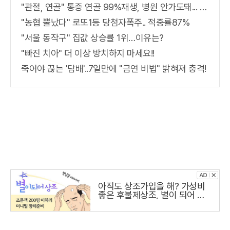
"관절, 연골" 통증 연골 99%재생, 병원 안가도돼... "충격"
"농협 뿔났다" 로또1등 당첨자폭주.. 적중률87%
"서울 동작구" 집값 상승률 1위…이유는?
"빠진 치아" 더 이상 방치하지 마세요!!
죽어야 끊는 '담배'..7일만에 "금연 비법" 밝혀져 충격!
아직도 상조가입을 해? 가성비
좋은 후불제상조, 별이 되어 상
조