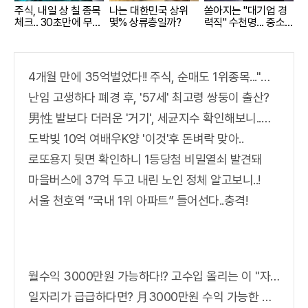
주식, 내일 상 칠 종목
나는 대한민국 상위
쏟아지는 "대기업 경
체크.. 30초만에 무료
몇% 상류층일까?
력직" 수천명... 중소
로
기업은 이들 중 고르
면 돼
4개월 만에 35억벌었다!! 주식, 순매도 1위종목..."충격"
난임 고생하다 폐경 후, '57세' 최고령 쌍둥이 출산?
男性 발보다 더러운 '거기', 세균지수 확인해보니..충격!
도박빚 10억 여배우K양 '이것'후 돈벼락 맞아..
로또용지 뒷면 확인하니 1등당첨 비밀열쇠 발견돼
마을버스에 37억 두고 내린 노인 정체 알고보니..!
서울 천호역 “국내 1위 아파트” 들어선다..충격!
월수익 3000만원 가능하다!? 고수입 올리는 이 "자격증"에 몰리는 이유 알고보니…
일자리가 급급하다면? 月3000만원 수익 가능한 이 "자격증" 주목받고 있어..