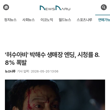
전
체
검
기
색
사
정치뉴스
사회뉴스
이코노믹
월드뉴스
스포츠나루
연예가
보
기
'허수아비' 박해수 생매장 엔딩, 시청률 8.
8% 폭발
뉴스나루
기사 입력 : 2026-05-20 13:06