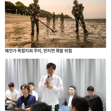
해안가 목함지뢰 주의, 만지면 폭발 위험