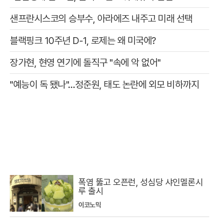
샌프란시스코의 승부수, 아라에즈 내주고 미래 선택
블랙핑크 10주년 D-1, 로제는 왜 미국에?
장가현, 현영 연기에 돌직구 "속에 악 없어"
"예능이 독 됐나"…정준원, 태도 논란에 외모 비하까지
폭염 뚫고 오픈런, 성심당 샤인멜론시
루 출시
이코노믹