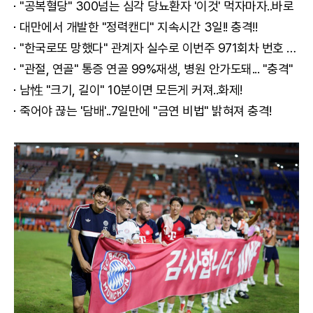
"공복혈당" 300넘는 심각 당뇨환자 '이것' 먹자마자..바로
대만에서 개발한 "정력캔디" 지속시간 3일!! 충격!!
"한국로또 망했다" 관계자 실수로 이번주 971회차 번호 6자리 공개!? 꼭 확인해라!
"관절, 연골" 통증 연골 99%재생, 병원 안가도돼... "충격"
남性 "크기, 길이" 10분이면 모든게 커져..화제!
죽어야 끊는 '담배'..7일만에 "금연 비법" 밝혀져 충격!