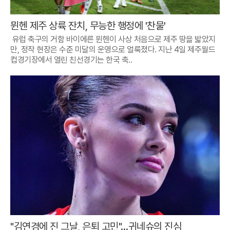
뮌헨 제주 상륙 잔치, 무능한 행정에 '찬물'
유럽 축구의 거함 바이에른 뮌헨이 사상 처음으로 제주 땅을 밟았지
만, 정작 현장은 수준 미달의 운영으로 얼룩졌다. 지난 4일 제주월드
컵경기장에서 열린 친선경기는 한국 축..
"김연경에 진 그날, 은퇴 고민"…귀네슈의 진심