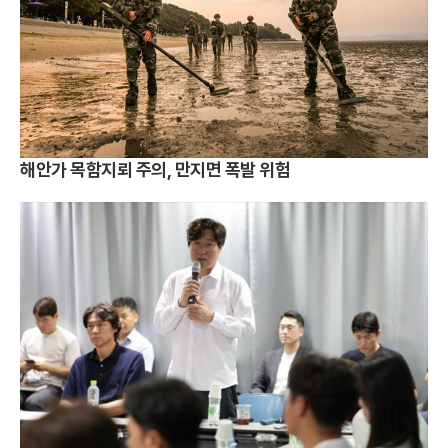
해안가 목함지뢰 주의, 만지면 폭발 위험