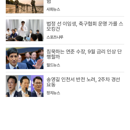
험
사회뉴스
법정 선 이임생, 축구협회 운명 가를 스
모킹건
스포츠나루
침묵하는 연준 수장, 9월 금리 인상 단
행할까
월드뉴스
송영길 인천서 반전 노려, 2주차 경선
요동
정치뉴스