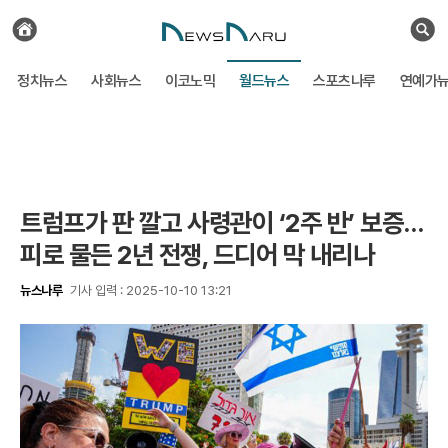
전
체
검
기
색
사
정치뉴스
사회뉴스
이코노믹
월드뉴스
스포츠나루
연예가
보
기
트럼프가 판 깔고 사령관이 ‘2주 반’ 보증…
피로 물든 2년 전쟁, 드디어 막 내리나
뉴스나루
기사 입력 : 2025-10-10 13:21