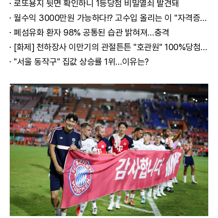
로또용지 뒷면 확인하니 1등당첨 비밀열쇠 발견돼
월수익 3000만원 가능하다!? 고수입 올리는 이 "자격증"에 몰리는 이유 알고보니…
폐섬유화 환자 98% 공통된 습관 밝혀져…충격
[화제] 천하장사 이만기의 관절튼튼 "호관원" 100%당첨 혜택 난리나!!
"서울 동작구" 집값 상승률 1위…이유는?