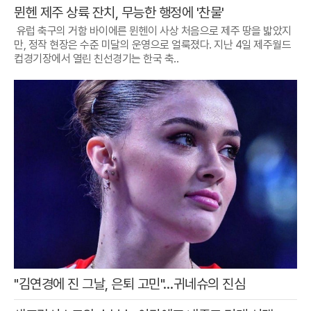
뮌헨 제주 상륙 잔치, 무능한 행정에 '찬물'
유럽 축구의 거함 바이에른 뮌헨이 사상 처음으로 제주 땅을 밟았지
만, 정작 현장은 수준 미달의 운영으로 얼룩졌다. 지난 4일 제주월드
컵경기장에서 열린 친선경기는 한국 축..
"김연경에 진 그날, 은퇴 고민"…귀네슈의 진심