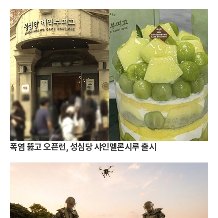
폭염 뚫고 오픈런, 성심당 샤인멜론시루 출시