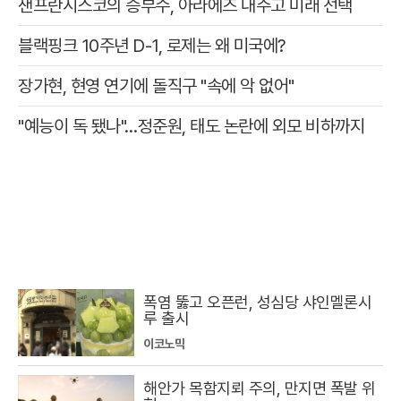
샌프란시스코의 승부수, 아라에즈 내주고 미래 선택
블랙핑크 10주년 D-1, 로제는 왜 미국에?
장가현, 현영 연기에 돌직구 "속에 악 없어"
"예능이 독 됐나"…정준원, 태도 논란에 외모 비하까지
폭염 뚫고 오픈런, 성심당 샤인멜론시
루 출시
이코노믹
해안가 목함지뢰 주의, 만지면 폭발 위