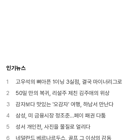
인기뉴스
1
고우석의 뼈아픈 1이닝 3실점, 결국 마이너리그로
2
50일 만의 복귀, 리설주 제친 김주애의 위상
3
감자보다 맛있는 '오감자' 여행, 하남서 만난다
4
삼성, 미 금융시장 정조준…페이 패권 다툼
5
성서 개인전, 사진을 물질로 얼리다
6
네덜란드 베르나르두스, 골프 그 이상의 감동