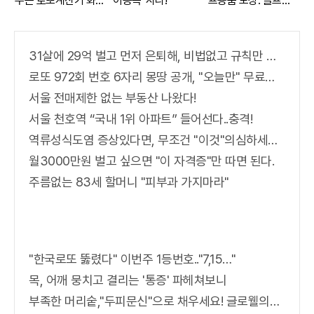
주는 로또계산기 화
'이종목' 사라!
프용품 보상. 골프보
제!
험 출시
31살에 29억 벌고 먼저 은퇴해, 비법없고 규칙만 지켰다!
로또 972회 번호 6자리 몽땅 공개, "오늘만" 무료니까 꼭 오늘 확인하세요.
서울 전매제한 없는 부동산 나왔다!
서울 천호역 “국내 1위 아파트” 들어선다..충격!
역류성식도염 증상있다면, 무조건 "이것"의심하세요. 간단치료법 나왔다!
월3000만원 벌고 싶으면 "이 자격증"만 따면 된다.
주름없는 83세 할머니 "피부과 가지마라"
"한국로또 뚫렸다" 이번주 1등번호.."7,15…"
목, 어깨 뭉치고 결리는 '통증' 파헤쳐보니
부족한 머리숱,"두피문신"으로 채우세요! 글로웰의원 의)96837