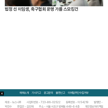
법정 선 이임생, 축구협회 운명 가를 스모킹건
매체소개
기사기고
광고문의
불편신고
이메일무단수집거부
제호 - 뉴스나루
사업자번호 - 723-86-02522
등록번호 - 아 54219
발행인 -
박진수
편집인 - 김민채
주소 - 서울 서초구 방배동 449-6 4층
개인정보처리책임