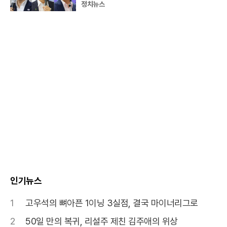
정치뉴스
인기뉴스
1
고우석의 뼈아픈 1이닝 3실점, 결국 마이너리그로
2
50일 만의 복귀, 리설주 제친 김주애의 위상