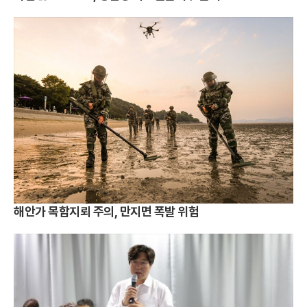
해안가 목함지뢰 주의, 만지면 폭발 위험