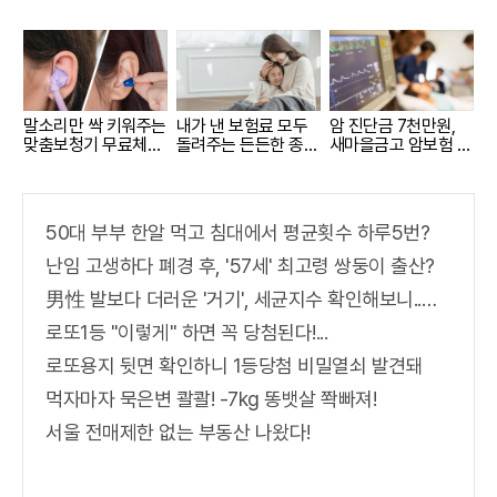
말소리만 싹 키워주는
내가 낸 보험료 모두
암 진단금 7천만원,
맞춤보청기 무료체험
돌려주는 든든한 종신
새마을금고 암보험 출
지원자모집
보험
시
50대 부부 한알 먹고 침대에서 평균횟수 하루5번?
난임 고생하다 폐경 후, '57세' 최고령 쌍둥이 출산?
男性 발보다 더러운 '거기', 세균지수 확인해보니..충격!
로또1등 "이렇게" 하면 꼭 당첨된다!...
로또용지 뒷면 확인하니 1등당첨 비밀열쇠 발견돼
먹자마자 묵은변 콸콸! -7kg 똥뱃살 쫙빠져!
서울 전매제한 없는 부동산 나왔다!