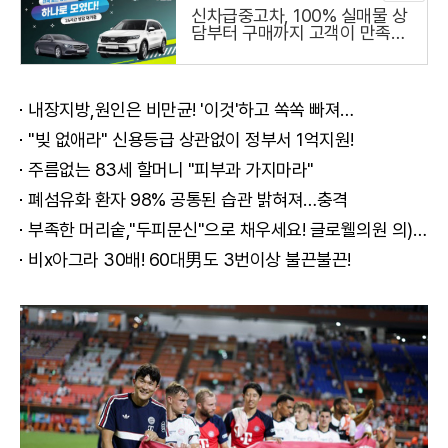
신차급중고차, 100% 실매물 상
담부터 구매까지 고객이 만족하
는 하나중고차
내장지방,원인은 비만균! '이것'하고 쏙쏙 빠져…
"빚 없애라" 신용등급 상관없이 정부서 1억지원!
주름없는 83세 할머니 "피부과 가지마라"
폐섬유화 환자 98% 공통된 습관 밝혀져…충격
부족한 머리숱,"두피문신"으로 채우세요! 글로웰의원 의)96837
비x아그라 30배! 60대男도 3번이상 불끈불끈!