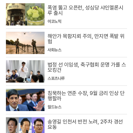
폭염 뚫고 오픈런, 성심당 샤인멜론시
루 출시
이코노믹
해안가 목함지뢰 주의, 만지면 폭발 위
험
사회뉴스
법정 선 이임생, 축구협회 운명 가를 스
모킹건
스포츠나루
침묵하는 연준 수장, 9월 금리 인상 단
행할까
월드뉴스
송영길 인천서 반전 노려, 2주차 경선
요동