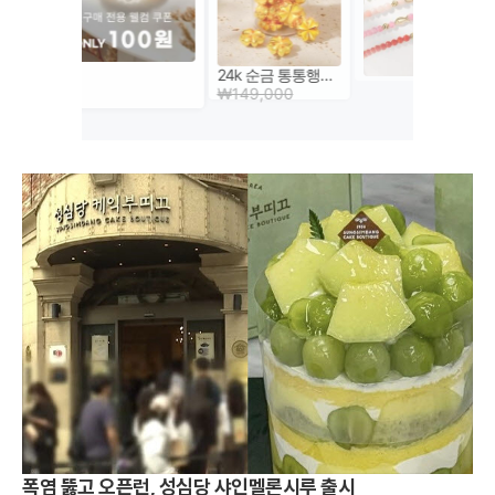
폭염 뚫고 오픈런, 성심당 샤인멜론시루 출시