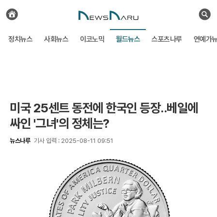
전
체
검
기
색
사
정치뉴스
사회뉴스
이코노믹
월드뉴스
스포츠나루
연예가
보
기
미국 25센트 동전에 한국인 등장..베일에
싸인 '그녀'의 정체는?
뉴스나루
기사 입력 : 2025-08-11 09:51