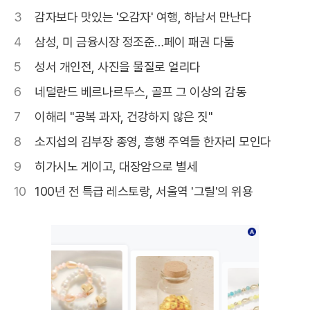
3
감자보다 맛있는 '오감자' 여행, 하남서 만난다
4
삼성, 미 금융시장 정조준…페이 패권 다툼
5
성서 개인전, 사진을 물질로 얼리다
6
네덜란드 베르나르두스, 골프 그 이상의 감동
7
이해리 "공복 과자, 건강하지 않은 짓"
8
소지섭의 김부장 종영, 흥행 주역들 한자리 모인다
9
히가시노 게이고, 대장암으로 별세
10
100년 전 특급 레스토랑, 서울역 '그릴'의 위용