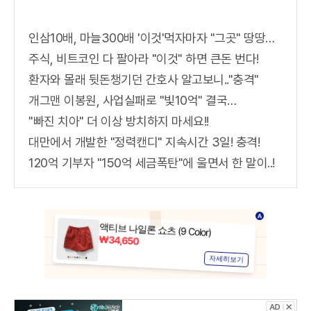
인삼10배, 마늘300배 '이것'먹자마자 "그곳" 땅땅해져..헉!
주식, 비트코인 다 팔아라 "이것" 하면 큰돈 번다!
환자와 몰래 뒷돈챙기던 간호사 알고보니.."충격"
개그맨 이봉원, 사업실패로 "빛10억" 결국…
"빠진 치아" 더 이상 방치하지 마세요!!
대만에서 개발한 "정력캔디" 지속시간 3일! 충격!
120억 기부자 "150억 세금폭탄"에 울면서 한 말이..!