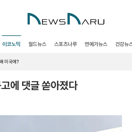
이코노믹
월드뉴스
스포츠나루
연예가뉴스
건강뉴
 곰팡이 주의
 왜 미국에?
차 경선 요동
 인상 단행할까
고에 댓글 쏟아졌다
명 가를 스모킹건
 곰팡이 주의