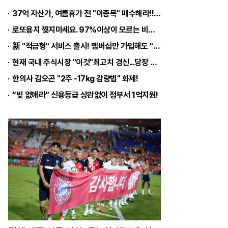
게
37억 자산가, 여름휴가 전 "이종목" 매수해라!! 한달
8
로또용지 찢지마세요. 97%이상이 모르는 비밀! "뒷면 비추면 번호 보인다!?"
할
新 "적금형" 서비스 출시! 멤버십만 가입해도 "최신가전" 선착순 100% 무료 경품지원!!
이
현재 국내 주식시장 "이것"최고치 경신...당장 매수해라!!
에
한의사 김오곤 "2주 -17kg 감량법" 화제!
요
“빚 없애라” 신용등급 상관없이 정부서 1억지원!
.
지
금
그
리
팅
가
입