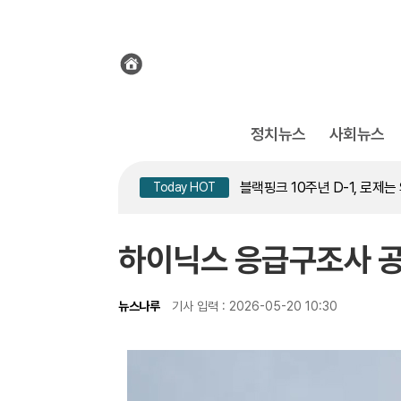
전
체
기
사
보
기
정치뉴스
사회뉴스
침묵의 장기 간, 1급 발암물질
블랙핑크 10주년 D-1, 로제는
Today HOT
송영길 인천서 반전 노려, 2주
침묵하는 연준 수장, 9월 금리
하이닉스 응급구조사 공
법정 선 이임생, 축구협회 운
침묵의 장기 간, 1급 발암물질
뉴스나루
기사 입력 : 2026-05-20 10:30