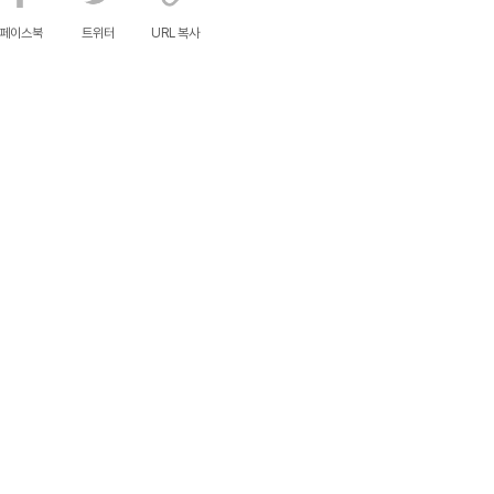
페이스북
트위터
URL 복사