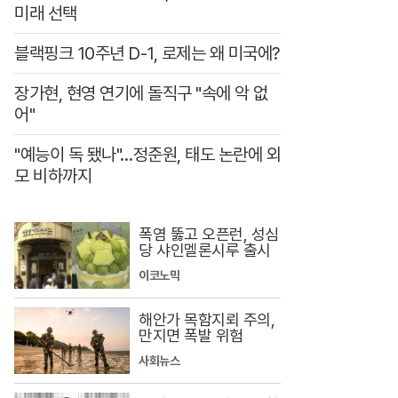
미래 선택
블랙핑크 10주년 D-1, 로제는 왜 미국에?
장가현, 현영 연기에 돌직구 "속에 악 없
어"
"예능이 독 됐나"…정준원, 태도 논란에 외
모 비하까지
폭염 뚫고 오픈런, 성심
당 샤인멜론시루 출시
이코노믹
해안가 목함지뢰 주의,
만지면 폭발 위험
사회뉴스