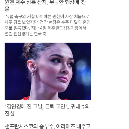
하
뮌헨 제주 상륙 잔치, 무능한 행정에 '찬
물'
면
유럽 축구의 거함 바이에른 뮌헨이 사상 처음으로
인
제주 땅을 밟았지만, 정작 현장은 수준 미달의 운영
기
으로 얼룩졌다. 지난 4일 제주월드컵경기장에서
열린 친선경기는 한국 축..
반
찬
9
9
0
원
"김연경에 진 그날, 은퇴 고민"…귀네슈의
진심
샌프란시스코의 승부수, 아라에즈 내주고