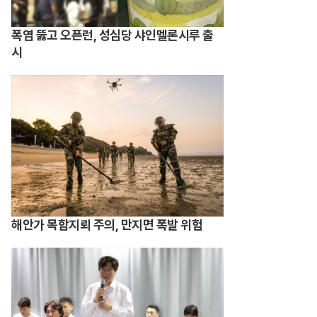
폭염 뚫고 오픈런, 성심당 샤인멜론시루 출
시
해안가 목함지뢰 주의, 만지면 폭발 위험