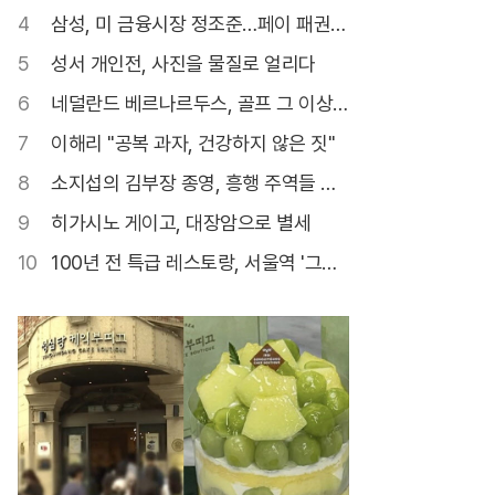
만난다
4
삼성, 미 금융시장 정조준…페이 패권
다툼
5
성서 개인전, 사진을 물질로 얼리다
6
네덜란드 베르나르두스, 골프 그 이상
의 감동
7
이해리 "공복 과자, 건강하지 않은 짓"
8
소지섭의 김부장 종영, 흥행 주역들 한
자리 모인다
9
히가시노 게이고, 대장암으로 별세
10
100년 전 특급 레스토랑, 서울역 '그
릴'의 위용