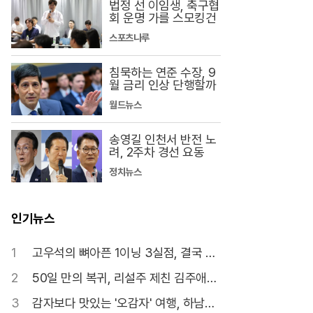
법정 선 이임생, 축구협
회 운명 가를 스모킹건
스포츠나루
침묵하는 연준 수장, 9
월 금리 인상 단행할까
월드뉴스
송영길 인천서 반전 노
려, 2주차 경선 요동
정치뉴스
인기뉴스
1
고우석의 뼈아픈 1이닝 3실점, 결국 마
이너리그로
2
50일 만의 복귀, 리설주 제친 김주애의
위상
3
감자보다 맛있는 '오감자' 여행, 하남서