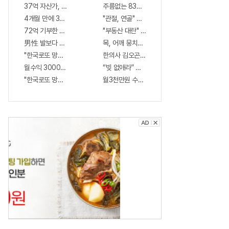
37억 자산가, 여름휴가 전 "이종목" 매수해라!! 한달
주름없는 83세 할머니 "피부과 가지마라"
4개월 만에 35억벌었다!! 주식, 순매도 1위종목..."충격"
"관절, 연골" 통증 연골 99%재생, 병원 안가도돼.
72억 기부한 미녀 스님, 정체 알고보니..충격!
"부동산 대란" 서울 신축 아파트가 "3억?"
男性 발보다 더러운 '거기', 세균지수 확인해보니..충격!
목, 어깨 뭉치고 결리는 '통증' 파헤쳐보니
"한국로또 망했다" 관계자 실수로 이번주 971회차 번호 6자리 공개!? 꼭 확인
한의사 김오곤 "2주 -17kg 감량법" 화제!
월수익 3000만원 가능하다!? 고수입 올리는 이 "자격증"에 몰리는 이유 알고
“빚 없애라” 신용등급 상관없이 정부서 1억지원!
"한국로또 망했다" 이번주 971회 당첨번호 6자리 모두 유출...관계자 실수로 "
월3천만원 수입 가져가는 '이 자격증' 지원자 몰려
건
강
?
먹
는